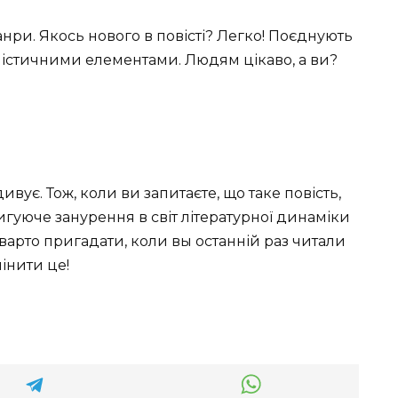
нри. Якось нового в повісті? Легко! Поєднують
містичними елементами. Людям цікаво, а ви?
вує. Тож, коли ви запитаєте, що таке повість,
игуюче занурення в світ літературної динаміки
арто пригадати, коли вы останній раз читали
мінити це!