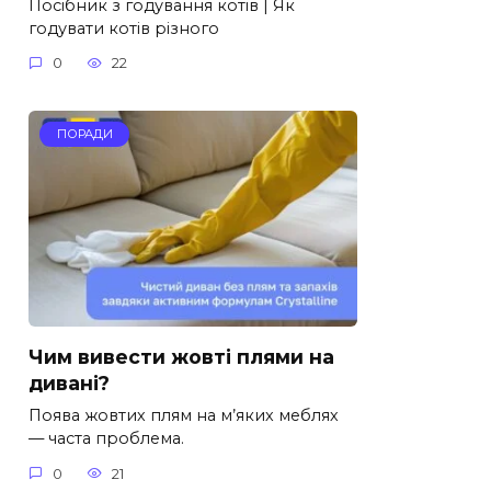
Посібник з годування котів | Як
годувати котів різного
0
22
ПОРАДИ
Чим вивести жовті плями на
дивані?
Поява жовтих плям на м’яких меблях
— часта проблема.
0
21