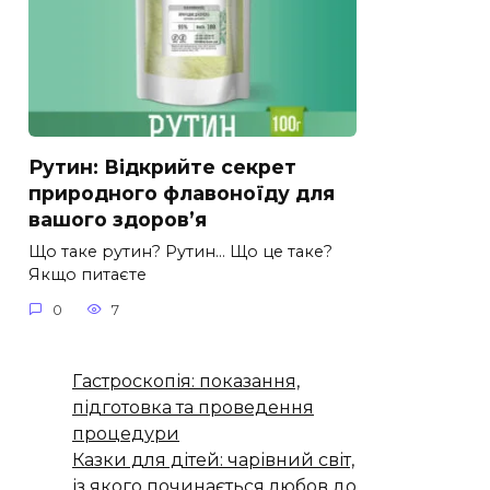
Рутин: Відкрийте секрет
природного флавоноїду для
вашого здоров’я
Що таке рутин? Рутин… Що це таке?
Якщо питаєте
0
7
Гастроскопія: показання,
підготовка та проведення
процедури
Казки для дітей: чарівний світ,
із якого починається любов до