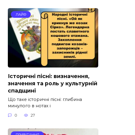
ЛАЙФ
Історичні пісні: визначення,
значення та роль у культурній
спадщині
Що таке історичні пісні: глибина
минулого в нотах і
0
27
ПРИВІТАННЯ