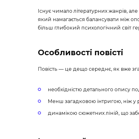
Існує чимало літературних жанрів, але
який намагається балансувати між оп
більш глибокий психологічний світ гер
Особливості повісті
Повість — це дещо середнє, як вже зг
необхідністю детального опису по
Менш загадковою інтригою, ніж у 
динамікою сюжетних ліній, що за