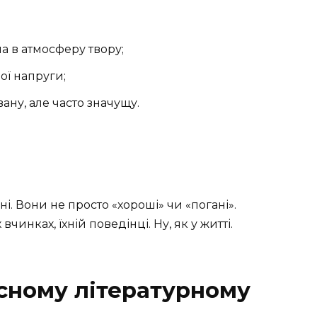
а в атмосферу твору;
ої напруги;
ану, але часто значущу.
ні. Вони не просто «хороші» чи «погані».
чинках, їхній поведінці. Ну, як у житті.
асному літературному