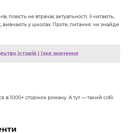
в, повість не втрачає актуальності. Її читають,
 вивчають у школах. Проте, питання: чи знайде
ецтво історій і їхнє значення
я в 1000+ сторінок роману. А тут — такий собі
енти