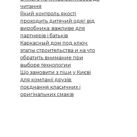
читання
Який контроль якості
проходить дитячий одяг від
виробника: важливе для
партнерів і батьків
Каркасный дом под ключ:
этапы строительства и на что
обратить внимание при
выборе технологии
Що замовити з піци у Києві
для компанії друзів:
поєднання класичних і
оригінальних смаків