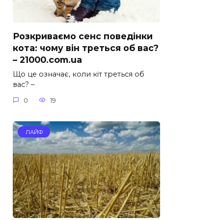
Розкриваємо сенс поведінки
кота: чому він треться об вас?
– 21000.com.ua
Що це означає, коли кіт треться об
вас? –
0
19
ЛАЙФ