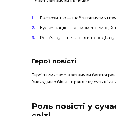
Повість зазвичай включає:
Експозицію — щоб затягнути читач
Кульмінацію — як момент емоційн
Розв’язку — не завжди передбачув
Герої повісті
Герої таких творів зазвичай багатогран
Знаходимо більш правдиву суть в їхніх в
Роль повісті у суч
світі