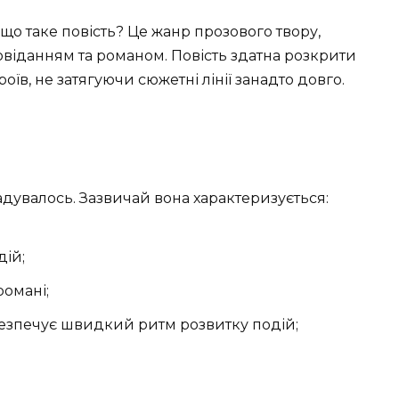
 що таке повість? Це жанр прозового твору,
овіданням та романом. Повість здатна розкрити
оїв, не затягуючи сюжетні лінії занадто довго.
адувалось. Зазвичай вона характеризується:
дій;
романі;
безпечує швидкий ритм розвитку подій;