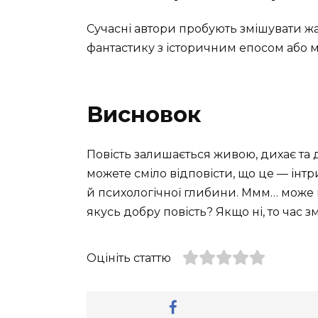
Сучасні автори пробують змішувати жа
фантастику з історичним епосом або 
Висновок
Повість залишається живою, дихає та ди
можете сміло відповісти, що це — інтр
й психологічної глибини. Ммм… може в
якусь добру повість? Якщо ні, то час з
Оцініть статтю