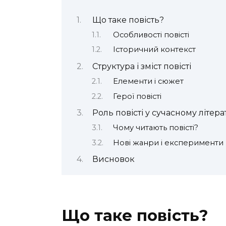
Що таке повість?
Особливості повісті
Історичний контекст
Структура і зміст повісті
Елементи і сюжет
Герої повісті
Роль повісті у сучасному літера
Чому читають повісті?
Нові жанри і експерименти
Висновок
Що таке повість?