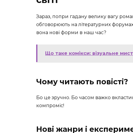
Зараз, попри гадану велику вагу романі
обговорюють на літературних форумах,
вона нові форми в наш час?
Що таке комікси: візуальне мист
Чому читають повісті?
Бо це зручно. Бо часом важко вкластис
компроміс!
Нові жанри і експерим