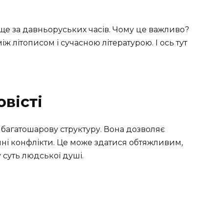
 ще за давньоруських часів. Чому це важливо?
ж літописом і сучасною літературою. І ось тут
овісті
є багатошарову структуру. Вона дозволяє
ішні конфлікти. Це може здатися обтяжливим,
 суть людської душі.