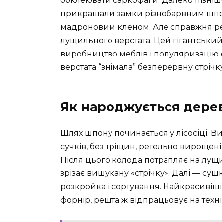
обклеювати саркофаги. Далеко пізніше, 
прикрашали замки різнобарвним шпон
мадроновим кленом. Але справжня рев
лущильного верстата. Цей гігантськи
виробництво меблів і популяризацію 
верстата “знімала” безперервну стрічку
Як народжується дерев
Шлях шпону починається у лісосіці. В
сучків, без тріщин, ретельно вирощені 
Після цього колода потрапляє на лущи
зрізає вишукану «стрічку». Далі — суш
розкройка і сортування. Найкрасивіш
форнір, решта ж відпрацьовує на техн