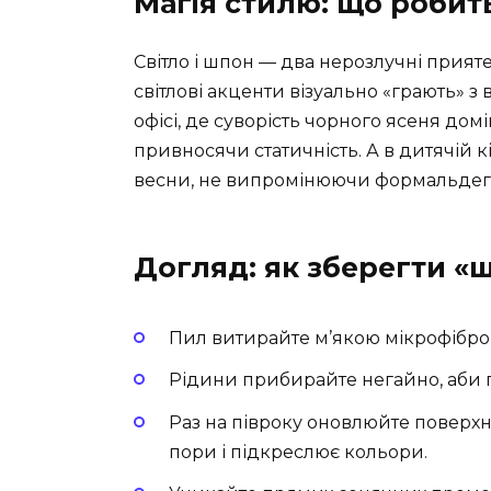
Магія стилю: що робит
Світло і шпон — два нерозлучні приятел
світлові акценти візуально «грають» з
офісі, де суворість чорного ясеня дом
привносячи статичність. А в дитячій 
весни, не випромінюючи формальдегід
Догляд: як зберегти «ш
Пил витирайте м’якою мікрофібро
Рідини прибирайте негайно, аби п
Раз на півроку оновлюйте поверх
пори і підкреслює кольори.