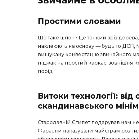
звичайне в особли
Простими словами
Що таке шпон? Це тонкий зріз дерева
наклеюють на основу — будь то ДСП, М
вишукану конвертацію звичайного мат
піджак на простий каркас: зовнішня кр
порід.
Витоки технології: від
скандинавського мінім
Стародавній Єгипет подарував нам не 
Фараони наказували майстрам розпил