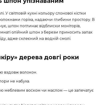
ь шпон упізнаваним
і. У світловій кухні кольору слонової кістки
 волокнами горіха, надаючи глибини простору. В
інує, шпон поглинає відблиски моніторів,
кімнаті олійний шпон з берези приносить запах
у, адже склеєний на водній смолі.
кіру» дерева довгі роки
ю вздовж волокон.
ори не набуха.
ню меблевим воском чи маслом — це запечатує