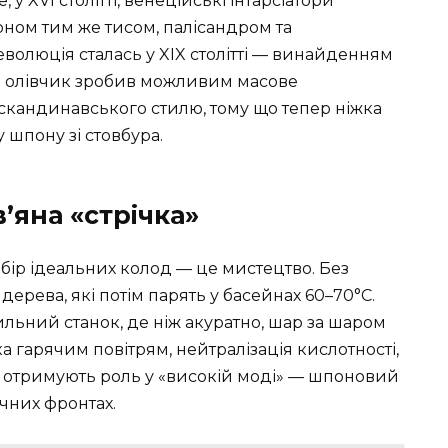
у XVI столітті, венеційські інтарсіатори
ом тим же тисом, палісандром та
олюція сталась у XIX столітті — винайденням
й олівчик зробив можливим масове
скандинавського стилю, тому що тепер ніжка
 шпону зі стовбура.
’яна «стрічка»
ибір ідеальних колод — це мистецтво. Без
дерева, які потім парять у басейнах 60–70°С.
льний станок, де ніж акуратно, шар за шаром
ка гарячим повітрям, нейтралізація кислотності,
і отримують роль у «високій моді» — шпоновий
ічних фронтах.