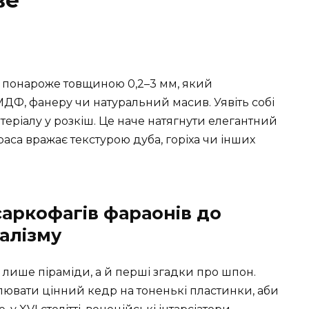
ве
, понароже товщиною 0,2–3 мм, який
ДФ, фанеру чи натуральний масив. Уявіть собі
еріалу у розкіш. Це наче натягнути елегантний
аса вражає текстурою дуба, горіха чи інших
 саркофагів фараонів до
алізму
лише піраміди, а й перші згадки про шпон.
ювати цінний кедр на тоненькі пластинки, аби