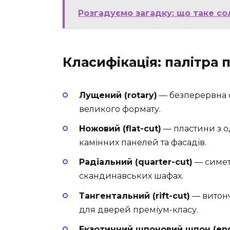
Розгадуємо загадку: що таке сол
Класифікація: палітра п
Лущений (rotary)
— безперервна с
великого формату.
Ножовий (flat-cut)
— пластини з о
камінних панелей та фасадів.
Радіальний (quarter-cut)
— симет
скандинавських шафах.
Тангентальний (rift-cut)
— витонч
для дверей преміум-класу.
Екзотичний шпоновий шпон (eng