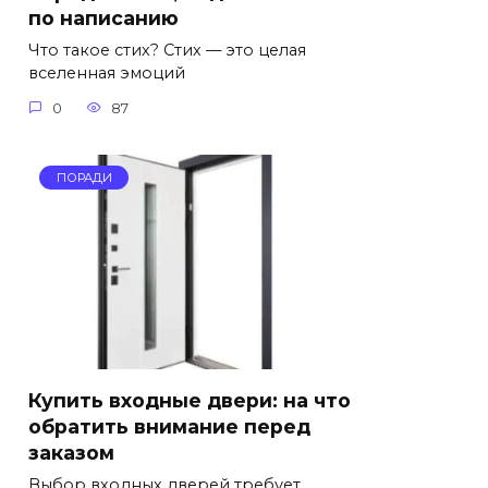
по написанию
Что такое стих? Стих — это целая
вселенная эмоций
0
87
ПОРАДИ
Купить входные двери: на что
обратить внимание перед
заказом
Выбор входных дверей требует