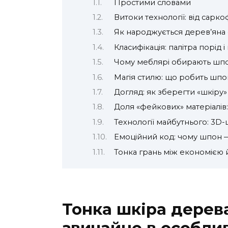
Простими словами
Витоки технології: від сарк
Як народжується дерев’яна 
Класифікація: палітра порід і
Чому меблярі обирають шп
Магія стилю: що робить шпо
Догляд: як зберегти «шкіру»
Доля «фейкових» матеріалів:
Технології майбутнього: 3D-
Емоційний код: чому шпон —
Тонка грань між економією
Тонка шкіра дерев