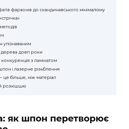
офагів фараонів до скандинавського мінімалізму
«стрічка»
 методів
он
н упізнаваним
 дерева довгі роки
 конкуренція з ламінатом
шпон і лазерне різьблення
 це більше, ніж матеріал
 й розкішшю
а: як шпон перетворює