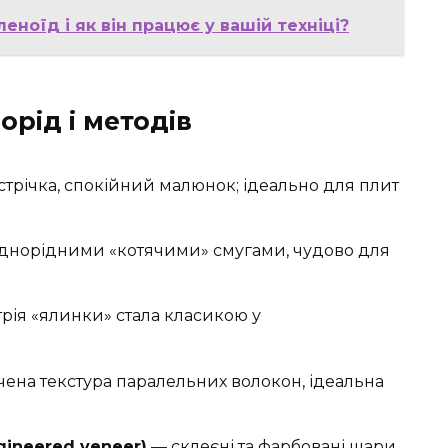
еноїд і як він працює у вашій техніці?
орід і методів
трічка, спокійний малюнок; ідеально для плит
днорідними «котячими» смугами, чудово для
рія «ялинки» стала класикою у
ена текстура паралельних волокон, ідеальна
ineered veneer)
— склеєні та фарбовані шари