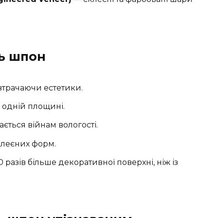
ь шпон
втрачаючи естетики.
 одній площині.
ається війнам вологості.
клеєних форм.
0 разів більше декоративної поверхні, ніж із