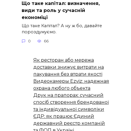
Що таке капітал: визначення,
види та роль у сучасній
економіці
Що таке Капітал? А ну ж бо, давайте
пороздумуємо.
0
66
Як ресторан або мережа
доставки знижує витрати на
пакування без втрати якості
Видеокамеры Ezviz: надежная
охрана любого объекта
Друк на прапорах: сучасний
спосіб створення брендованої
та індивідуальної символіки
ЄДР: як працює Єдиний
державний реєстр компаній
та ФОП в Україні