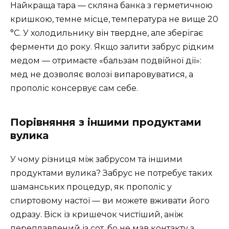
Найкраща тара — скляна банка з герметичною
кришкою, темне місце, температура не вище 20
°C. У холодильнику він твердне, але зберігає
ферменти до року. Якщо залити забрус рідким
медом — отримаєте «бальзам подвійної дії»:
мед не дозволяє волозі випаровуватися, а
прополіс консервує сам себе.
Порівняння з іншими продуктами
вулика
У чому різниця між забрусом та іншими
продуктами вулика? Забрус не потребує таких
шаманських процедур, як прополіс у
спиртовому настої — ви можете вживати його
одразу. Віск із кришечок чистіший, аніж
переплавлений із сот, бо не мав контакту з