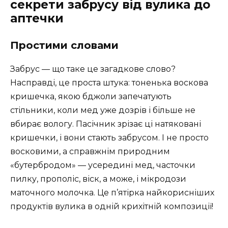
секрети забрусу від вулика до
аптечки
Простими словами
Забрус — що таке це загадкове слово?
Насправді, це проста штука: тоненька воскова
кришечка, якою бджоли запечатують
стільники, коли мед уже дозрів і більше не
вбирає вологу. Пасічник зрізає ці натяковані
кришечки, і вони стають забрусом. І не просто
восковими, а справжнім природним
«бутербродом» — усередині мед, часточки
пилку, прополіс, віск, а може, і мікродози
маточного молочка. Це п’ятірка найкорисніших
продуктів вулика в одній крихітній композиції!