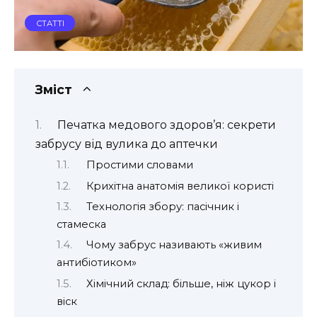
СТАТТІ
Зміст
Печатка медового здоров’я: секрети
забрусу від вулика до аптечки
Простими словами
Крихітна анатомія великої користі
Технологія збору: пасічник і
стамеска
Чому забрус називають «живим
антибіотиком»
Хімічний склад: більше, ніж цукор і
віск