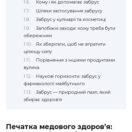
Кому і як допомагає забрус
Шляхи застосування забрусу
Забрус у кулінарії та косметиці
Запобіжні заходи: кому треба бути
обережним
Як зберігати, щоб не втратити
цілющу силу
Порівняння з іншими продуктами
вулика
Наукові горизонти: забрус у
фармакології майбутнього
Забрус — природний пазл, який
збирає здоров’я
Печатка медового здоров’я: