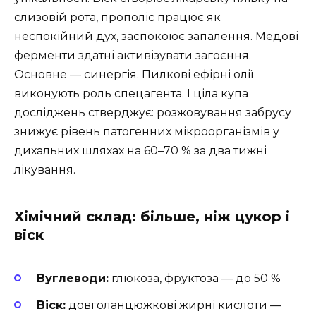
слизовій рота, прополіс працює як
неспокійний дух, заспокоює запалення. Медові
ферменти здатні активізувати загоєння.
Основне — синергія. Пилкові ефірні олії
виконують роль спецагента. І ціла купа
досліджень стверджує: розжовування забрусу
знижує рівень патогенних мікроорганізмів у
дихальних шляхах на 60–70 % за два тижні
лікування.
Хімічний склад: більше, ніж цукор і
віск
Вуглеводи:
глюкоза, фруктоза — до 50 %
Віск:
довголанцюжкові жирні кислоти —