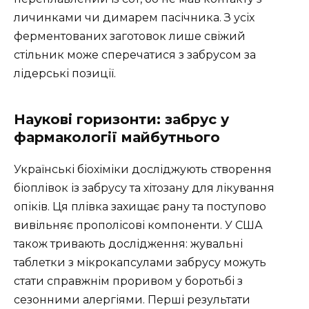
личинками чи димарем пасічника. З усіх
ферментованих заготовок лише свіжий
стільник може сперечатися з забрусом за
лідерські позиції.
Наукові горизонти: забрус у
фармакології майбутнього
Українські біохіміки досліджують створення
біоплівок із забрусу та хітозану для лікування
опіків. Ця плівка захищає рану та поступово
вивільняє прополісові компоненти. У США
також тривають дослідження: жувальні
таблетки з мікрокапсулами забрусу можуть
стати справжнім проривом у боротьбі з
сезонними алергіями. Перші результати