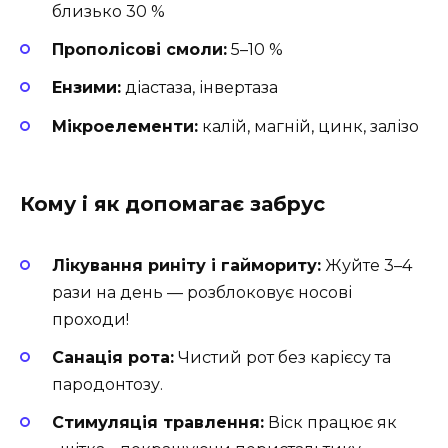
близько 30 %
Прополісові смоли:
5–10 %
Ензими:
діастаза, інвертаза
Мікроелементи:
калій, магній, цинк, залізо
Кому і як допомагає забрус
Лікування риніту і гаймориту:
Жуйте 3–4
рази на день — розблоковує носові
проходи!
Санація рота:
Чистий рот без карієсу та
пародонтозу.
Стимуляція травлення:
Віск працює як