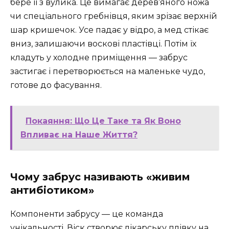
бере її з вулика. Це вимагає дерев’яного ножа
чи спеціального гребнівця, яким зрізає верхній
шар кришечок. Усе падає у відро, а мед стікає
вниз, залишаючи воскові пластівці. Потім їх
кладуть у холодне приміщення — забрус
застигає і перетворюється на маленьке чудо,
готове до фасування.
Покаяння: Що Це Таке та Як Воно
Впливає на Наше Життя?
Чому забрус називають «живим
антибіотиком»
Компоненти забрусу — це команда
унікальності. Віск створює лікарську плівку на