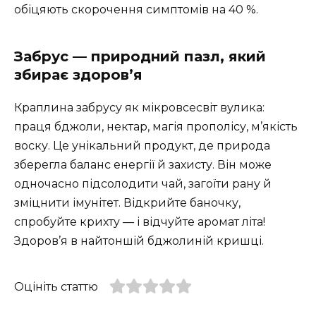
обіцяють скорочення симптомів на 40 %.
Забрус — природний пазл, який
збирає здоров’я
Краплина забрусу як мікровсесвіт вулика:
праця бджоли, нектар, магія прополісу, м’якість
воску. Це унікальний продукт, де природа
зберегла баланс енергії й захисту. Він може
одночасно підсолодити чай, загоїти рану й
зміцнити імунітет. Відкрийте баночку,
спробуйте крихту — і відчуйте аромат літа!
Здоров’я в найтоншій бджолиній кришці.
Оцініть статтю