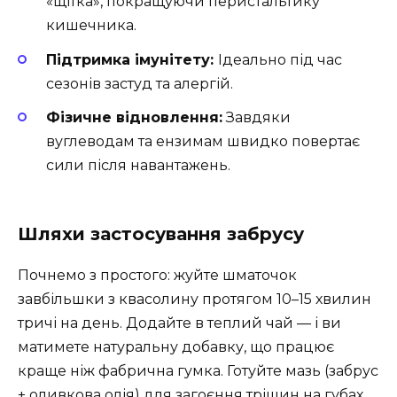
«щітка», покращуючи перистальтику
кишечника.
Підтримка імунітету:
Ідеально під час
сезонів застуд та алергій.
Фізичне відновлення:
Завдяки
вуглеводам та ензимам швидко повертає
сили після навантажень.
Шляхи застосування забрусу
Почнемо з простого: жуйте шматочок
завбільшки з квасолину протягом 10–15 хвилин
тричі на день. Додайте в теплий чай — і ви
матимете натуральну добавку, що працює
краще ніж фабрична гумка. Готуйте мазь (забрус
+ оливкова олія) для загоєння тріщин на губах