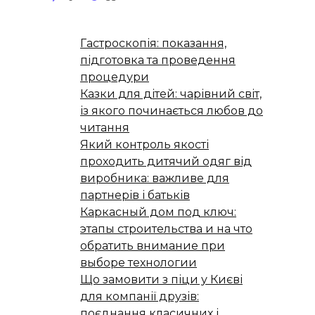
Гастроскопія: показання,
підготовка та проведення
процедури
Казки для дітей: чарівний світ,
із якого починається любов до
читання
Який контроль якості
проходить дитячий одяг від
виробника: важливе для
партнерів і батьків
Каркасный дом под ключ:
этапы строительства и на что
обратить внимание при
выборе технологии
Що замовити з піци у Києві
для компанії друзів:
поєднання класичних і