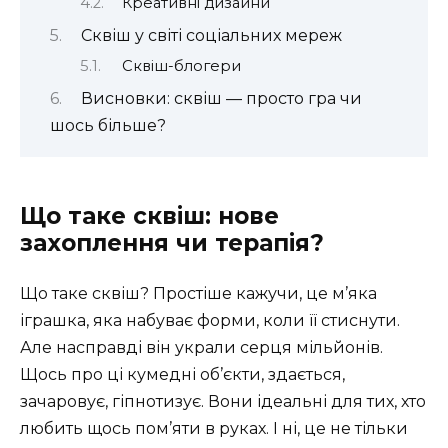
Креативні дизайни
Сквіш у світі соціальних мереж
Сквіш-блогери
Висновки: сквіш — просто гра чи
шось більше?
Що таке сквіш: нове
захоплення чи терапія?
Що таке сквіш? Простіше кажучи, це м’яка
іграшка, яка набуває форми, коли її стиснути.
Але насправді він украли серця мільйонів.
Щось про ці кумедні об’єкти, здається,
зачаровує, гіпнотизує. Вони ідеальні для тих, хто
любить щось пом’яти в руках. І ні, це не тільки