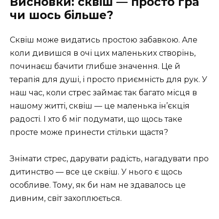
Висновки: сквіш — просто гра
чи шось більше?
Сквіш може видатись простою забавкою. Але
коли дивишся в очі цих маленьких створінь,
починаєш бачити глибше значення. Це й
терапія для душі, і просто приємність для рук. У
наш час, коли стрес займає так багато місця в
нашому житті, сквіш — це маленька ін’єкція
радості. І хто б міг подумати, що щось таке
просте може принести стільки щастя?
Знімати стрес, дарувати радість, нагадувати про
дитинство — все це сквіш. У нього є щось
особливе. Тому, як би нам не здавалось це
дивним, світ захоплюється.