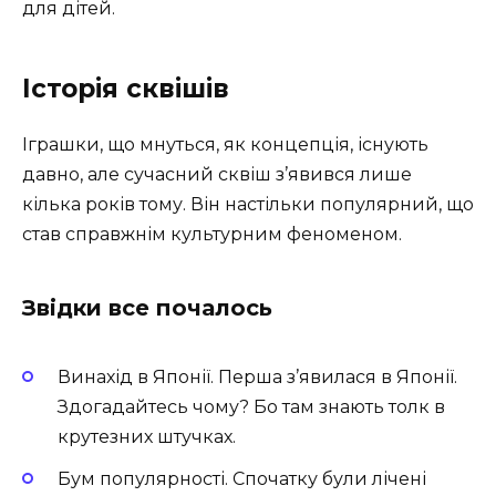
для дітей.
Історія сквішів
Іграшки, що мнуться, як концепція, існують
давно, але сучасний сквіш з’явився лише
кілька років тому. Він настільки популярний, що
став справжнім культурним феноменом.
Звідки все почалось
Винахід в Японії. Перша з’явилася в Японії.
Здогадайтесь чому? Бо там знають толк в
крутезних штучках.
Бум популярності. Спочатку були лічені