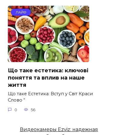
ЛАЙФ
Що таке естетика: ключові
поняття та вплив на наше
життя
Що таке Естетика: Вступ у Світ Краси
Слово “
0
56
Видеокамеры Ezviz: надежная