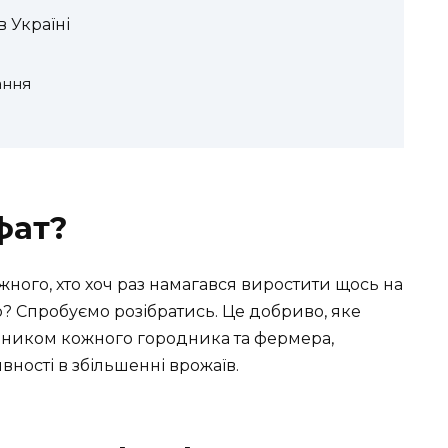
 Україні
ання
фат?
ного, хто хоч раз намагався виростити щось на
ю? Спробуємо розібратись. Це добриво, яке
чником кожного городника та фермера,
ності в збільшенні врожаїв.