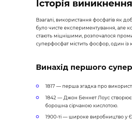
Історія виникненн
Взагалі, використання фосфатів як доб
було чисте експериментування, але к
стають міцнішими, розпочалося проми
суперфосфат містить фосфор, один із 
Винахід першого супе
1817 — перша згадка про викорис
1842 — Джон Беннет Лоус створює
борошна сірчаною кислотою.
1900-ті — широке виробництво у Є