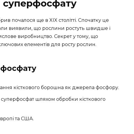
я суперфосфату
рив почалося ще в XIX столітті. Спочатку це
оли виявили, що рослини ростуть швидше і
слове виробництво. Секрет у тому, що
ключових елементів для росту рослин.
рфосфату
тання кісткового борошна як джерела фосфору.
 суперфосфат шляхом обробки кісткового
вропі та США.