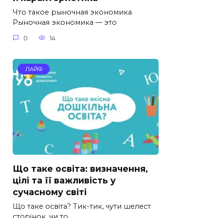
Что такое рыночная экономика
Рыночная экономика — это
0
14
ЛАЙФ
Що таке освіта: визначення,
цілі та її важливість у
сучасному світі
Що таке освіта? Тик-тик, чути шелест
сторінок, чи то