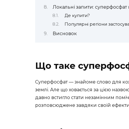
Локальні запити: суперфосфат в
Де купити?
Популярні регіони застосув
Висновок
Що таке суперфос
Суперфосфат — знайоме слово для кож
землі. Але що ховається за цією назво
давно встигло стати незамінним помі
розповсюджене завдяки своїй ефектив