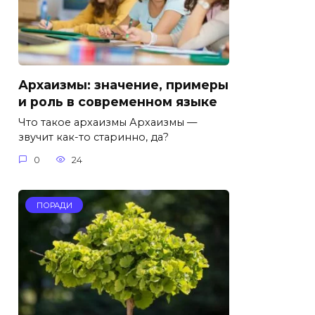
Архаизмы: значение, примеры
и роль в современном языке
Что такое архаизмы Архаизмы —
звучит как-то старинно, да?
0
24
ПОРАДИ