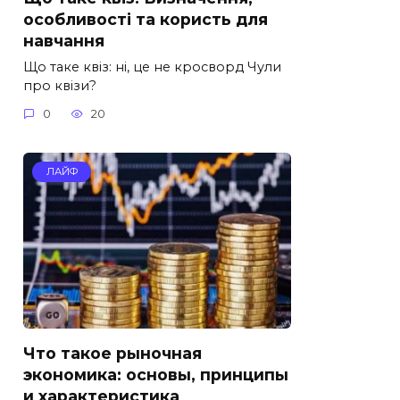
особливості та користь для
навчання
Що таке квіз: ні, це не кросворд Чули
про квізи?
0
20
ЛАЙФ
Что такое рыночная
экономика: основы, принципы
и характеристика