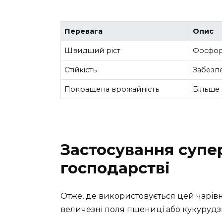
Перевага
Опис
Швидший ріст
Фосфор
Стійкість
Забезпе
Покращена врожайність
Більше 
Застосування супе
господарстві
Отже, де використовується цей чарів
величезні поля пшениці або кукурудзи