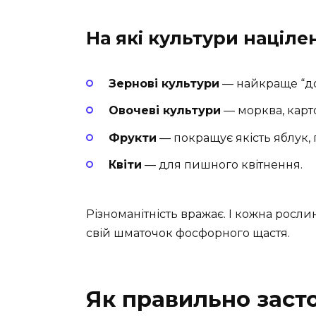
На які культури націле
Зернові культури
— найкраще “до
Овочеві культури
— морква, карт
Фрукти
— покращує якість яблук, г
Квіти
— для пишного квітнення.
Різноманітність вражає. І кожна росли
свій шматочок фосфорного щастя.
Як правильно заст