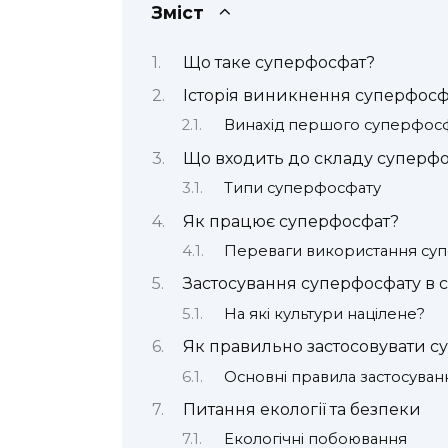
Зміст
Що таке суперфосфат?
Історія виникнення суперфосф
Винахід першого суперфос
Що входить до складу суперф
Типи суперфосфату
Як працює суперфосфат?
Переваги використання су
Застосування суперфосфату в с
На які культури націлене?
Як правильно застосовувати с
Основні правила застосуван
Питання екології та безпеки
Екологічні побоювання