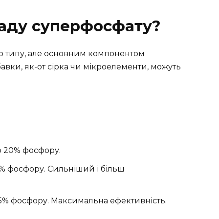
ладу суперфосфату?
о типу, але основним компонентом
авки, як-от сірка чи мікроелементи, можуть
 20% фосфору.
% фосфору. Сильніший і більш
% фосфору. Максимальна ефективність.