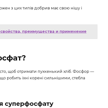
 Кожен з цих типів добрив має свою нішу і
 свойства, преимущества и применение
осфат?
тісто, щоб отримати пухкенький хліб. Фосфор —
 що робить їхні корені сильнішими, стебла
я суперфосфату