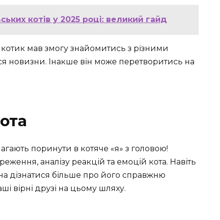
ьких котів у 2025 році: великий гайд
котик мав змогу знайомитись з різними
їться новизни. Інакше він може перетворитись на
кота
гають поринути в котяче «я» з головою!
еження, аналізу реакцій та емоцій кота. Навіть
жна дізнатися більше про його справжню
ші вірні друзі на цьому шляху.