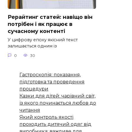
Рерайтинг статей: навіщо він
потрібен і як працює в
сучасному контенті
У цифрову епоху якісний текст
залишається одним із
0
30
Гастроскопія: показання,
підготовка та проведення
процедури
Казки для дітей: чарівний світ,
із якого починається любов до
читання
Який контроль якості
проходить дитячий одяг від
виробника: важливе для