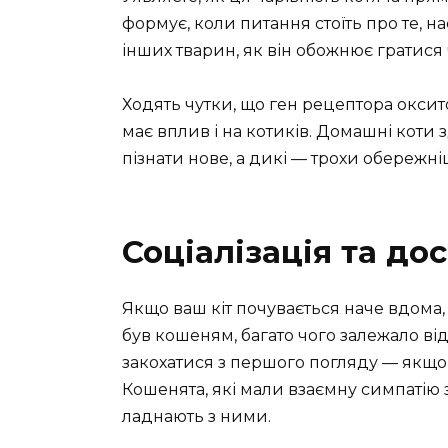
формує, коли питання стоїть про те, 
інших тварин, як він обожнює гратися
Ходять чутки, що ген рецептора оксит
має вплив і на котиків. Домашні коти 
пізнати нове, а дикі — трохи обережн
Соціалізація та до
Якщо ваш кіт почувається наче вдома,
був кошеням, багато чого залежало від
закохатися з першого погляду — якщо 
Кошенята, які мали взаємну симпатію
ладнають з ними.