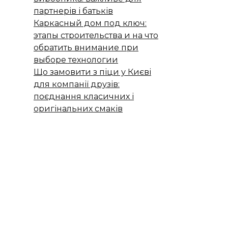
партнерів і батьків
Каркасный дом под ключ:
этапы строительства и на что
обратить внимание при
выборе технологии
Що замовити з піци у Києві
для компанії друзів:
поєднання класичних і
оригінальних смаків