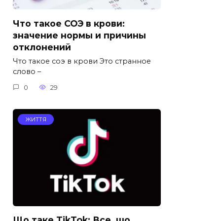
Что такое СОЭ в крови:
значение нормы и причины
отклонений
Что такое соэ в крови Это странное
слово –
0
29
ЖИТТЯ
Що таке TikTok: Все, що