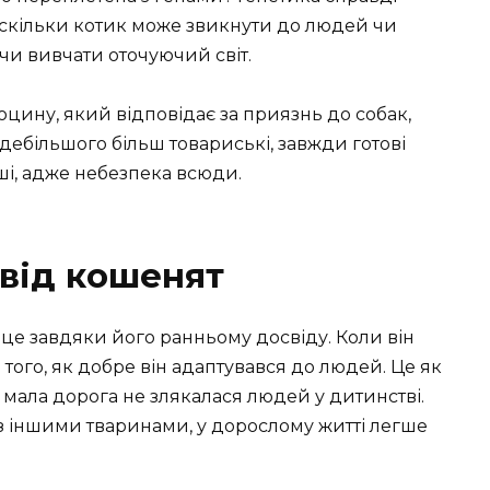
наскільки котик може звикнути до людей чи
 чи вивчати оточуючий світ.
оцину, який відповідає за приязнь до собак,
здебільшого більш товариські, завжди готові
іші, адже небезпека всюди.
свід кошенят
 це завдяки його ранньому досвіду. Коли він
 того, як добре він адаптувався до людей. Це як
мала дорога не злякалася людей у дитинстві.
 з іншими тваринами, у дорослому житті легше