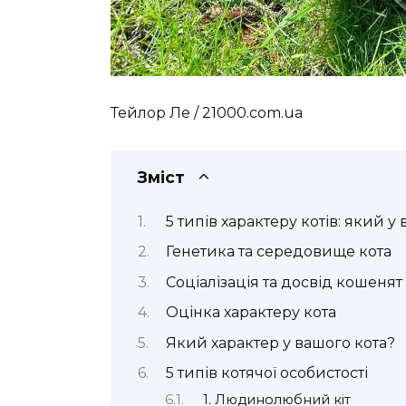
Тейлор Ле / 21000.com.ua
Зміст
5 типів характеру котів: який у
Генетика та середовище кота
Соціалізація та досвід кошенят
Оцінка характеру кота
Який характер у вашого кота?
5 типів котячої особистості
1. Людинолюбний кіт