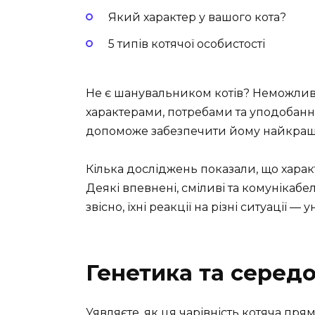
Який характер у вашого кота?
5 типів котячої особистості
Не є шанувальником котів? Неможливо
характерами, потребами та уподобан
допоможе забезпечити йому найкращу я
Кілька досліджень показали, що характ
Деякі впевнені, сміливі та комунікабель
звісно, їхні реакції на різні ситуації — у
Генетика та серед
Уявляєте, як ця чарівність котяча пр