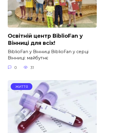
Освітній центр BiblioFan у
Вінниці для всіх!
BiblioFan у Вінниці BiblioFan у серці
Вінниці: майбутнє
0
31
ЖИТТЯ