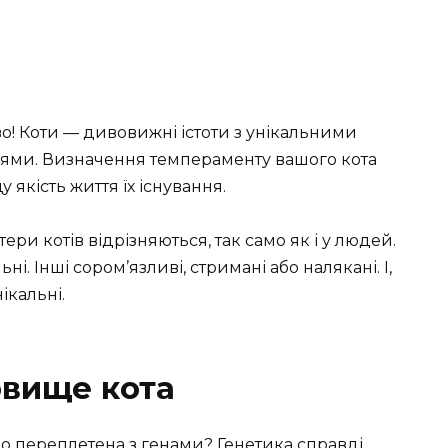
! Коти — дивовижні істоти з унікальними
нями. Визначення темпераменту вашого кота
кість життя їх існування.
ери котів відрізняються, так само як і у людей.
ні. Інші сором’язливі, стримані або налякані. І,
нікальні.
овище кота
ямо переплетена з генами? Генетика справді