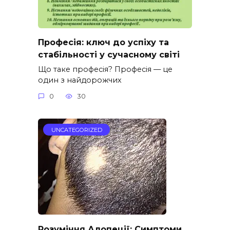
Професія: ключ до успіху та
стабільності у сучасному світі
Що таке професія? Професія — це
один з найдорожчих
0
30
UNCATEGORIZED
Розуміння Алопеції: Симптоми,