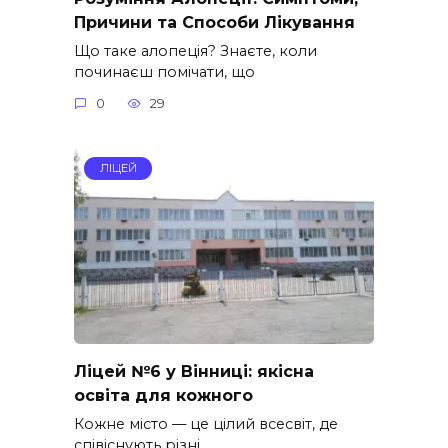
Причини та Способи Лікування
Що таке алопеція? Знаєте, коли
починаєш помічати, що
0
29
ЛІЦЕЙ
Ліцей №6 у Вінниці: якісна
освіта для кожного
Кожне місто — це цілий всесвіт, де
співіснують різні