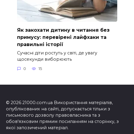
Як закохати дитину в читання без
примусу: перевірені лайфхаки та
правильні історії
Сучасні діти ростуть у світі, де увагу
щосекунди виборюють
0
15
© 2026 21000.com.ua Використання матеріалів,
опублікованих на сайті, допускається тільки з
письмового дозволу правовласника та з
обов'язковим прямим посиланням на сторінку, з
якої запозичений матеріал.