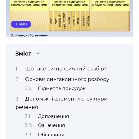
ЛАЙФ
Зміст
Що таке синтаксичний розбір?
Основи синтаксичного розбору
Підмет та присудок
Допоміжні елементи структури
речення
Доповнення
Означення
Обставини