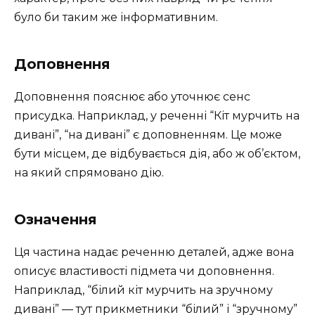
було би таким же інформативним.
Доповнення
Доповнення пояснює або уточнює сенс
присудка. Наприклад, у реченні “Кіт мурчить на
дивані”, “на дивані” є доповненням. Це може
бути місцем, де відбувається дія, або ж об’єктом,
на який спрямовано дію.
Означення
Ця частина надає реченню деталей, адже вона
описує властивості підмета чи доповнення.
Наприклад, “білий кіт мурчить на зручному
дивані” — тут прикметники “білий” і “зручному”