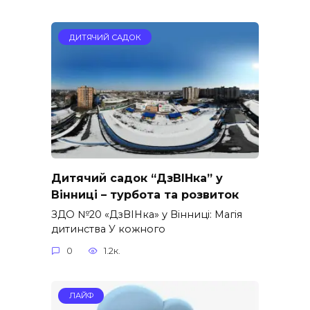
ДИТЯЧИЙ САДОК
Дитячий садок “ДзВІНка” у
Вінниці – турбота та розвиток
ЗДО №20 «ДзВІНка» у Вінниці: Магія
дитинства У кожного
0
1.2к.
ЛАЙФ