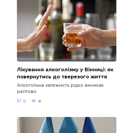
Лікування алкоголізму у Вінниці: як
повернутись до тверезого життя
Алкогольна залежність рідко виникає
раптово.
0
8