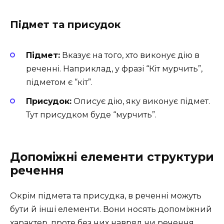
Підмет та присудок
Підмет:
Вказує на того, хто виконує дію в
реченні. Наприклад, у фразі “Кіт мурчить”,
підметом є “кіт”.
Присудок:
Описує дію, яку виконує підмет.
Тут присудком буде “мурчить”.
Допоміжні елементи структури
речення
Окрім підмета та присудка, в реченні можуть
бути й інші елементи. Вони носять допоміжний
характер, проте без них навряд чи речення