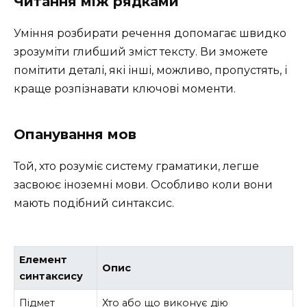
Читання між рядками
Уміння розбирати речення допомагає швидко
зрозуміти глибший зміст тексту. Ви зможете
помітити деталі, які інші, можливо, пропустять, і
краще розпізнавати ключові моменти.
Опанування мов
Той, хто розуміє систему граматики, легше
засвоює іноземні мови. Особливо коли вони
мають подібний синтаксис.
Елемент
Опис
синтаксису
Підмет
Хто або що виконує дію