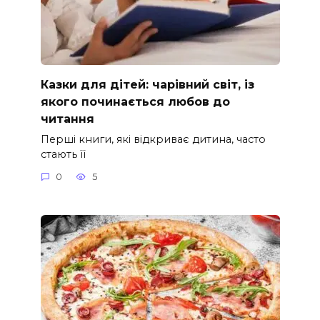
Казки для дітей: чарівний світ, із
якого починається любов до
читання
Перші книги, які відкриває дитина, часто
стають її
0
5