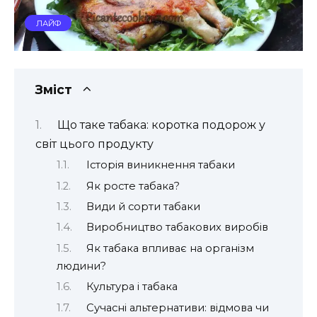
ЛАЙФ
Зміст
Що таке табака: коротка подорож у
світ цього продукту
Історія виникнення табаки
Як росте табака?
Види й сорти табаки
Виробництво табакових виробів
Як табака впливає на організм
людини?
Культура і табака
Сучасні альтернативи: відмова чи