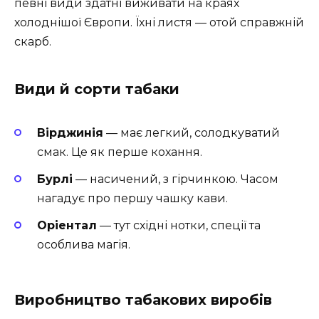
певні види здатні виживати на краях
холоднішої Європи. Їхні листя — отой справжній
скарб.
Види й сорти табаки
Вірджинія
— має легкий, солодкуватий
смак. Це як перше кохання.
Бурлі
— насичений, з гірчинкою. Часом
нагадує про першу чашку кави.
Оріентал
— тут східні нотки, спеції та
особлива магія.
Виробництво табакових виробів