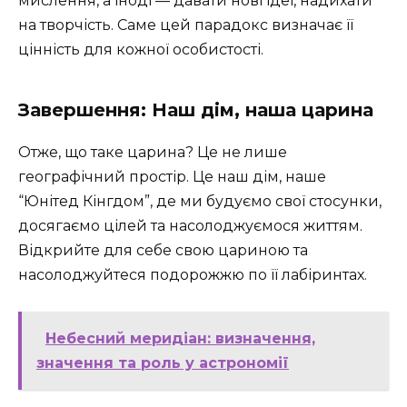
мислення, а іноді — давати нові ідеї, надихати
на творчість. Саме цей парадокс визначає її
цінність для кожної особистості.
Завершення: Наш дім, наша царина
Отже, що таке царина? Це не лише
географічний простір. Це наш дім, наше
“Юнітед Кінгдом”, де ми будуємо свої стосунки,
досягаємо цілей та насолоджуємося життям.
Відкрийте для себе свою цариною та
насолоджуйтеся подорожжю по її лабіринтах.
Небесний меридіан: визначення,
значення та роль у астрономії