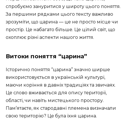
спробуємо зануритися у широту цього поняття.
За першими рядками цього тексту важливо
зрозуміти, що царина — це не просто місце чи
простір. Це набагато більше. Це цілий світ, що
охоплює різні аспекти нашого життя.
Витоки поняття “царина”
Історично поняття “царина” значно ширше
використовується в українській культурі,
маючи коріння в давніх традиціях та звичаях.
Це слово вживається для опису території,
області, чи навіть мистецького простору.
Пам’ятаєте, як стародавні племена визначали
свою територію? Це була їхня царина.