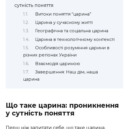
сутність поняття
Витоки поняття “царина”
Царина у сучасному житті
Географічна та соціальна царина
Царина в технологічному контексті
Особливості розуміння царини в
різних регіонах України
Взаємодія цариною
Завершення: Наш дім, наша
царина
Що таке царина: проникнення
у сутність поняття
Перш ніж запитати себе, що таке царина,