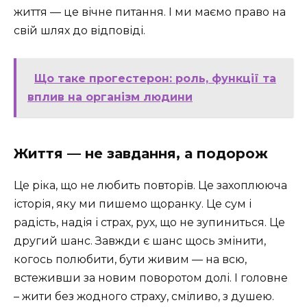
життя — це вічне питання. І ми маємо право на
свій шлях до відповіді.
Що таке прогестерон: роль, функції та
вплив на організм людини
Життя — не завдання, а подорож
Це ріка, що не любить повторів. Це захоплююча
історія, яку ми пишемо щоранку. Це сум і
радість, надія і страх, рух, що не зупиниться. Це
другий шанс. Завжди є шанс щось змінити,
когось полюбити, бути живим — на всю,
встеживши за новим поворотом долі. І головне
– жити без жодного страху, сміливо, з душею.