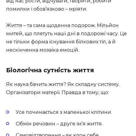
від нас рости, відчувати, творити, робити
помилки і обов’язково – мріяти.
Життя – та сама щоденна подорож. Мільйон
митей, що плетуть наші дні в подорожі часу. Це
не тільки форма існування білкових тіл, а й
нескінченна мозаїка емоцій.
Біологічна сутність життя
Як наука бачить життя? Як складну систему.
Організатори матерії. Правда в тому, що:
Усе починається з маленької клітини.
Обмін речовин – друге ім’я життя.
Самовідтворення – як клон себе.