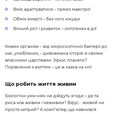
Вміє адаптуватися – прямо маестро!
Обмін енергії – без чого нікуди.
Вічний ріст і розвиток – онтоґенез в дії!
Кожен організм – від мікроскопічної бактерії до
нас, улюблених, – дивовижна історія зі своїми
власними царствами. Зірки, планети?
Порівняння з життям – це ж казка на ніч!
Що робить життя живим
Біологічні уми ніяк не дійдуть згоди – де та
риса між живим і неживим? Вірус… живий чи
просто хитрий? А комп’ютер, що навчився