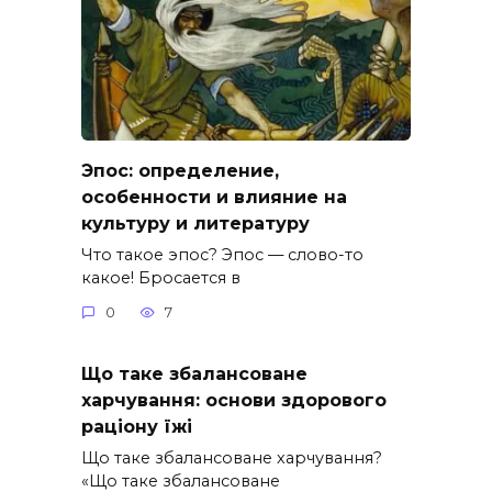
Эпос: определение,
особенности и влияние на
культуру и литературу
Что такое эпос? Эпос — слово-то
какое! Бросается в
0
7
Що таке збалансоване
харчування: основи здорового
раціону їжі
Що таке збалансоване харчування?
«Що таке збалансоване