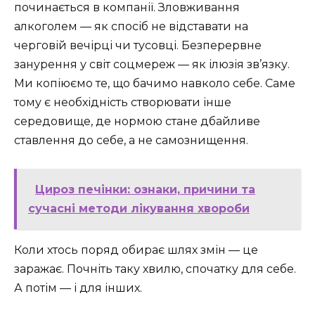
починається в компанії. Зловживання
алкоголем — як спосіб не відставати на
черговій вечірці чи тусовці. Безперервне
занурення у світ соцмереж — як ілюзія зв’язку.
Ми копіюємо те, що бачимо навколо себе. Саме
тому є необхідність створювати інше
середовище, де нормою стане дбайливе
ставлення до себе, а не самознищення.
Цироз печінки: ознаки, причини та
сучасні методи лікування хвороби
Коли хтось поряд обирає шлях змін — це
заражає. Почніть таку хвилю, спочатку для себе.
А потім — і для інших.