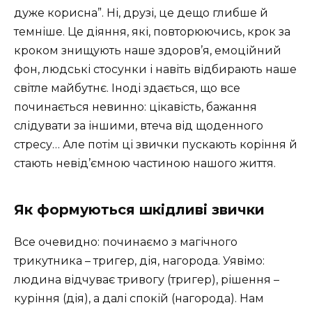
дуже корисна”. Ні, друзі, це дещо глибше й
темніше. Це діяння, які, повторюючись, крок за
кроком знищують наше здоров’я, емоційний
фон, людські стосунки і навіть відбирають наше
світле майбутнє. Іноді здається, що все
починається невинно: цікавість, бажання
слідувати за іншими, втеча від щоденного
стресу… Але потім ці звички пускають коріння й
стають невід’ємною частиною нашого життя.
Як формуються шкідливі звички
Все очевидно: починаємо з магічного
трикутника – тригер, дія, нагорода. Уявімо:
людина відчуває тривогу (тригер), рішення –
куріння (дія), а далі спокій (нагорода). Нам