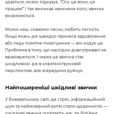
здається, мозок підказує: “Ось це воно, це
працює!” І так виникає замкнене коло, звичка
вкорінюється.
Мозок наш, скажемо чесно, любить легкість.
Якщо якась дія швидко принесе задоволення
або ледь помітне полегшення — він кодує це.
Проблема в тому, що наслідки довготривалі не
враховуються. І через це звичка стає
шкідливою: діє в короткостроковій
перспективі, але зсередини руйнує.
Найпоширеніші шкідливі звички
У божевільному світі, де стрес, інформаційний
шум та неймовірний ритм стали щоденністю —
шкідливі звички огортають нас, як бур’яни.