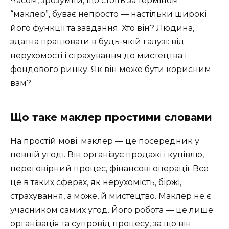
Часом, зрозуміти, що стоїть за терміном
“маклер”, буває непросто — настільки широкі
його функції та завдання. Хто він? Людина,
здатна працювати в будь-якій галузі: від
нерухомості і страхування до мистецтва і
фондового ринку. Як він може бути корисним
вам?
Що таке маклер простими словами
На простій мові: маклер — це посередник у
певній угоді. Він організує продажі і купівлю,
переговірний процес, фінансові операції. Все
це в таких сферах, як нерухомість, біржі,
страхування, а може, й мистецтво. Маклер не є
учасником самих угод. Його робота — це лише
організація та супровід процесу, за що він