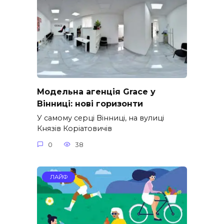
Модельна агенція Grace у
Вінниці: нові горизонти
У самому серці Вінниці, на вулиці
Князів Коріатовичів
0
38
ЛАЙФ