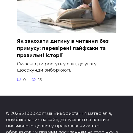
Як закохати дитину в читання без
примусу: перевірені лайфхаки та
правильні історії
Сучасні діти ростуть у світі, де увагу
щосекунди виборюють
0
15
© 2026 21000.com.ua Використання матеріалів,
опублікованих на сайті, допускається тільки з
письмового дозволу правовласника та з
обов'язковим прямим посиланням на сторінку, з