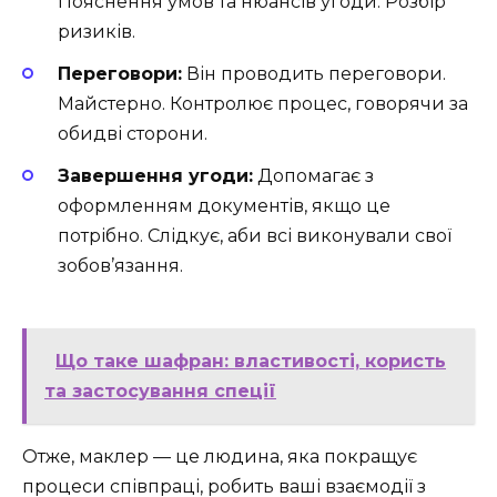
Пояснення умов та нюансів угоди. Розбір
ризиків.
Переговори:
Він проводить переговори.
Майстерно. Контролює процес, говорячи за
обидві сторони.
Завершення угоди:
Допомагає з
оформленням документів, якщо це
потрібно. Слідкує, аби всі виконували свої
зобов’язання.
Що таке шафран: властивості, користь
та застосування спеції
Отже, маклер — це людина, яка покращує
процеси співпраці, робить ваші взаємодії з