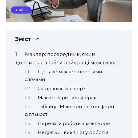
ЛАЙФ
Зміст
Маклер: посередник, який
допомагає знайти найкращі можливості
Що таке маклер простими
словами
Як працює маклер?
Маклер у різних сферах
Таблиця: Маклери та їхні сфери
діяльності
Переваги роботи з маклером
Недоліки і виклики у роботі з