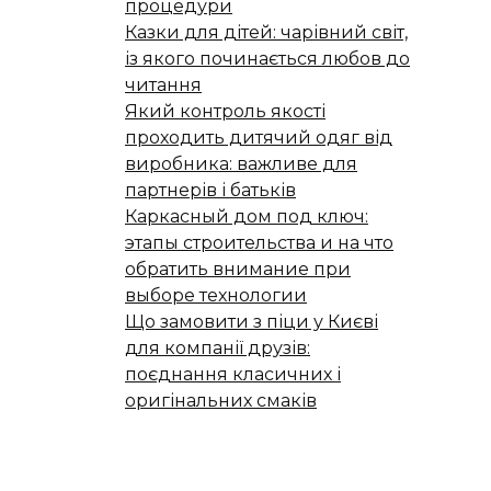
процедури
Казки для дітей: чарівний світ,
із якого починається любов до
читання
Який контроль якості
проходить дитячий одяг від
виробника: важливе для
партнерів і батьків
Каркасный дом под ключ:
этапы строительства и на что
обратить внимание при
выборе технологии
Що замовити з піци у Києві
для компанії друзів:
поєднання класичних і
оригінальних смаків