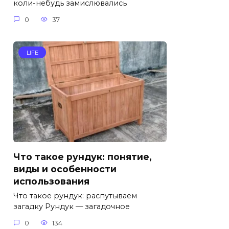
коли-небудь замислювались
0
37
LIFE
Что такое рундук: понятие,
виды и особенности
использования
Что такое рундук: распутываем
загадку Рундук — загадочное
0
134