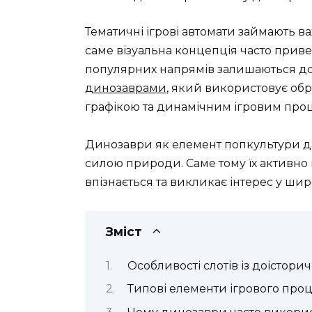
Тематичні ігрові автомати займають ва
саме візуальна концепція часто приве
популярних напрямів залишаються до
динозаврами
, який використовує обр
графікою та динамічним ігровим про
Динозаври як елемент попкультури да
силою природи. Саме тому їх активно 
впізнається та викликає інтерес у широ
Зміст
Особливості слотів із доістор
Типові елементи ігрового про