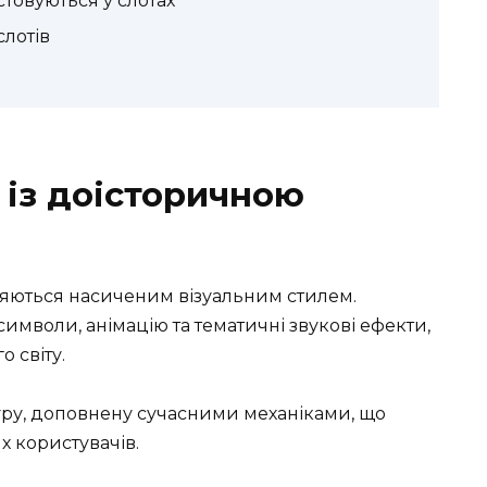
товуються у слотах
слотів
 із доісторичною
няються насиченим візуальним стилем.
мволи, анімацію та тематичні звукові ефекти,
 світу.
туру, доповнену сучасними механіками, що
х користувачів.