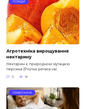
ПОРАДИ
Агротехніка вирощування
нектарину
Нектарин є природною мутацією
персика (Prunus persica var.
0
16
ПРИВІТАННЯ