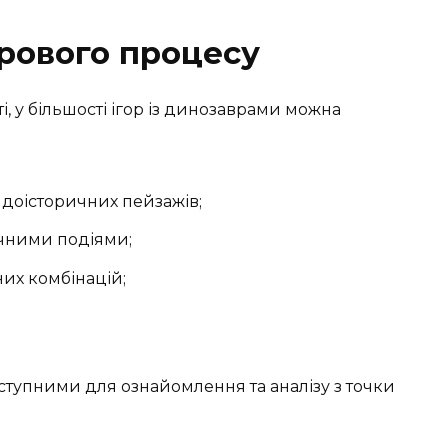
грового процесу
і, у більшості ігор із динозаврами можна
 доісторичних пейзажів;
ичними подіями;
них комбінацій;
ступними для ознайомлення та аналізу з точки