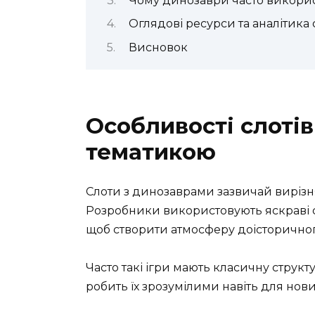
Чому динозаври часто викорис
Оглядові ресурси та аналітика 
Висновок
Особливості слотів
тематикою
Слоти з динозаврами зазвичай виріз
Розробники використовують яскраві си
щоб створити атмосферу доісторичного
Часто такі ігри мають класичну струк
робить їх зрозумілими навіть для нови