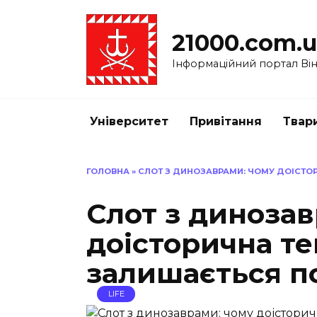
Перейти
до
21000.com.
вмісту
Інформаційний портал Вінн
Університет
Привітання
Твар
ГОЛОВНА
»
СЛОТ З ДИНОЗАВРАМИ: ЧОМУ ДОІСТ
Слот з динозав
доісторична т
залишається 
LIFE