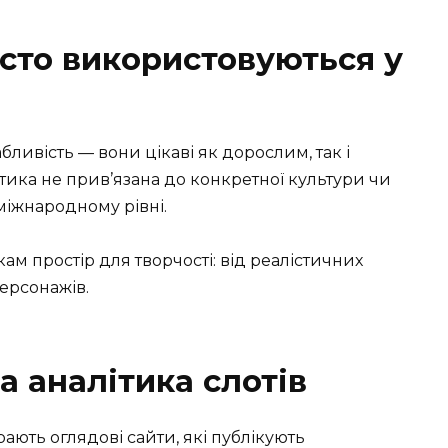
сто використовуються у
ивість — вони цікаві як дорослим, так і
тика не прив’язана до конкретної культури чи
міжнародному рівні.
кам простір для творчості: від реалістичних
ерсонажів.
а аналітика слотів
рають оглядові сайти, які публікують