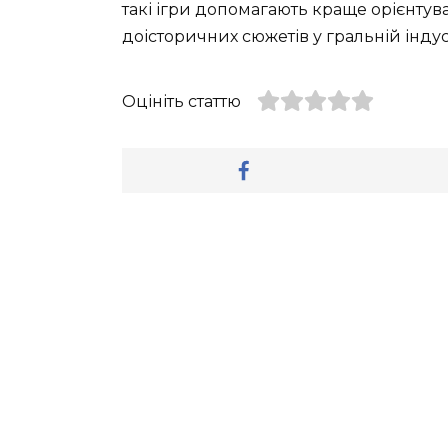
такі ігри допомагають краще орієнтуват
доісторичних сюжетів у гральній індуст
Оцініть статтю