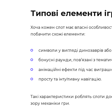
Типові елементи і
Хоча кожен слот має власні особливост
побачити схожі елементи:
символи у вигляді динозаврів або
бонусні раунди, пов’язані з темат
анімаційні ефекти під час виграш
просту та інтуїтивну навігацію.
Такі характеристики роблять слоти до
зору механіки гри.