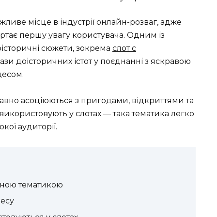
жливе місце в індустрії онлайн-розваг, адже
ртає першу увагу користувача. Одним із
історичні сюжети, зокрема
слот с
ази доісторичних істот у поєднанні з яскравою
цесом.
вно асоціюються з пригодами, відкриттями та
використовують у слотах — така тематика легко
кої аудиторії.
ичною тематикою
цесу