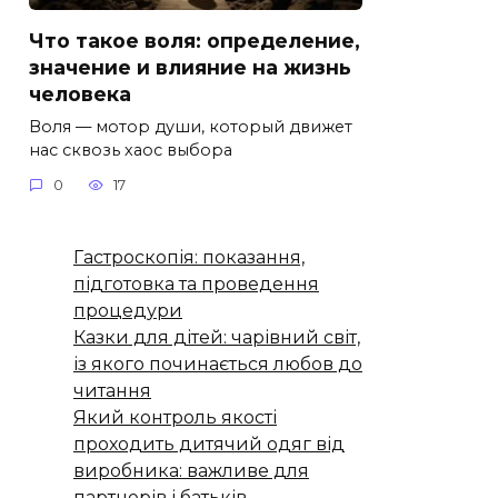
Что такое воля: определение,
значение и влияние на жизнь
человека
Воля — мотор души, который движет
нас сквозь хаос выбора
0
17
Гастроскопія: показання,
підготовка та проведення
процедури
Казки для дітей: чарівний світ,
із якого починається любов до
читання
Який контроль якості
проходить дитячий одяг від
виробника: важливе для
партнерів і батьків