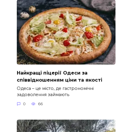
Найкращі піцерії Одеси за
співвідношенням ціни та якості
Одеса – це місто, де гастрономічні
задоволення займають
0
66