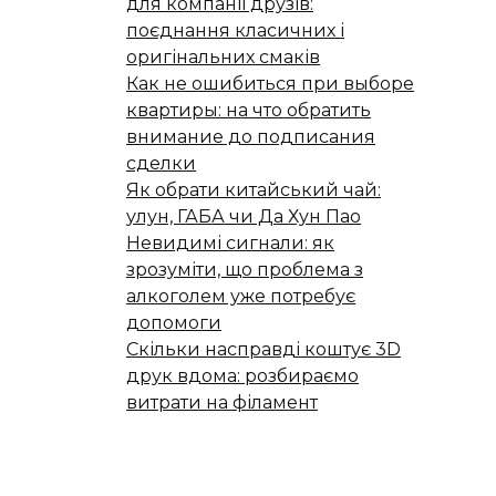
для компанії друзів:
поєднання класичних і
оригінальних смаків
Как не ошибиться при выборе
квартиры: на что обратить
внимание до подписания
сделки
Як обрати китайський чай:
улун, ГАБА чи Да Хун Пао
Невидимі сигнали: як
зрозуміти, що проблема з
алкоголем уже потребує
допомоги
Скільки насправді коштує 3D
друк вдома: розбираємо
витрати на філамент