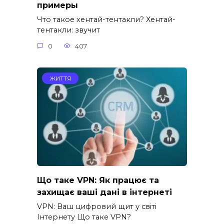
примеры
Что такое хентай-тентакли? Хентай-
тентакли: звучит
0
407
ЖИТТЯ
Що таке VPN: Як працює та
захищає ваші дані в інтернеті
VPN: Ваш цифровий щит у світі
Інтернету Що таке VPN?