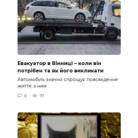
Евакуатор в Вінниці – коли він
потрібен та як його викликати
Автомобіль значно спрощує повсякденне
життя: з ним
0
77