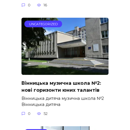
0
16
UNCATEGORIZED
Вінницька музична школа №2:
нові горизонти юних талантів
Вінницька дитяча музична школа №2
Вінницька дитяча
0
52