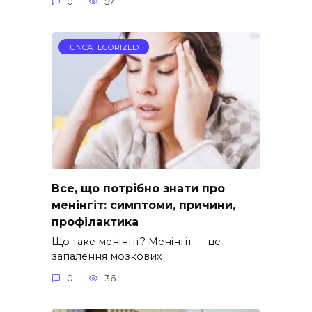
0
57
UNCATEGORIZED
Все, що потрібно знати про
менінгіт: симптоми, причини,
профілактика
Що таке менінгіт? Менінгіт — це
запалення мозкових
0
36