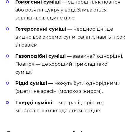
Гомогенні суміші
— однорідні, як повітря
або розчин цукру у воді. Зливаються
зовнішньо в єдине ціле.
Гетерогенні суміші
— неоднорідні, де
видно все окремо: супи, салати, навіть пісок
з гравієм.
Газоподібні суміші
— зазвичай однорідні.
Повітря — це хороший приклад такої
суміші.
Рідкі суміші
— можуть бути однорідними
(оцет) і не зовсім (молоко з жиром).
Тверді суміші
— як граніт, з різних
мінералів, що складаються в одне.