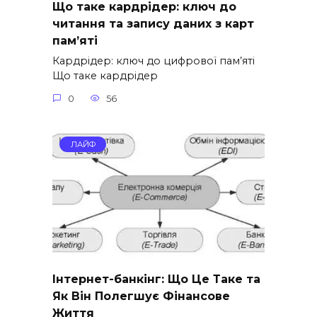
Що таке кардрідер: ключ до
читання та запису даних з карт
пам’яті
Кардрідер: ключ до цифрової пам’яті
Що таке кардрідер
0
56
ЛАЙФ
Інтернет-банкінг: Що Це Таке та
Як Він Полегшує Фінансове
Життя