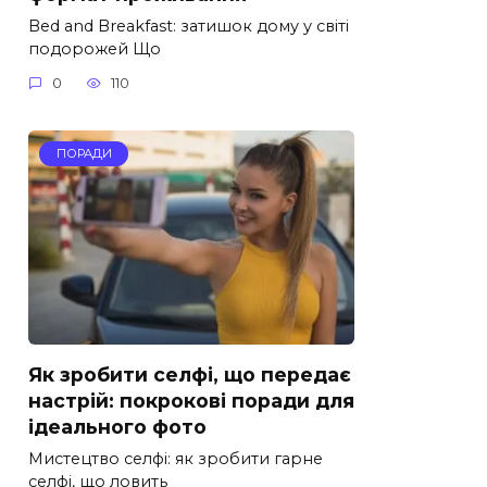
Bed and Breakfast: затишок дому у світі
подорожей Що
0
110
ПОРАДИ
Як зробити селфі, що передає
настрій: покрокові поради для
ідеального фото
Мистецтво селфі: як зробити гарне
селфі, що ловить