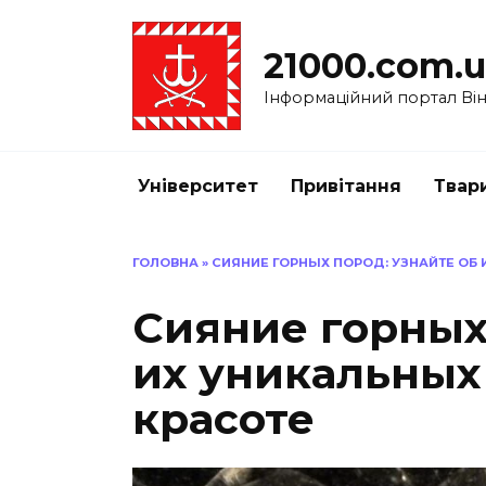
Перейти
до
21000.com.
вмісту
Інформаційний портал Вінн
Університет
Привітання
Твар
ГОЛОВНА
»
СИЯНИЕ ГОРНЫХ ПОРОД: УЗНАЙТЕ ОБ 
Сияние горных
их уникальных
красоте