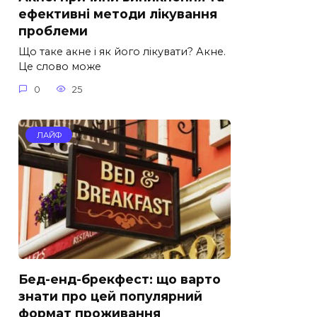
ефективні методи лікування
проблеми
Що таке акне і як його лікувати? Акне.
Це слово може
0
25
ЛАЙФ
Бед-енд-брекфест: що варто
знати про цей популярний
формат проживання