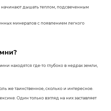
ы начинают дышать теплом, подсвеченным
енных минералов с появлением легкого
амни?
амни находятся где-то глубоко в недрах земли,
ль же таинственное, сколько и интересное.
сике. Один только взгляд на них заставляет