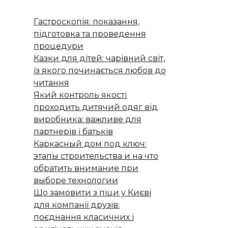
Гастроскопія: показання,
підготовка та проведення
процедури
Казки для дітей: чарівний світ,
із якого починається любов до
читання
Який контроль якості
проходить дитячий одяг від
виробника: важливе для
партнерів і батьків
Каркасный дом под ключ:
этапы строительства и на что
обратить внимание при
выборе технологии
Що замовити з піци у Києві
для компанії друзів:
поєднання класичних і