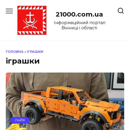
Перейти
до
21000.com.ua
вмісту
Інформаційний портал
Вінниці і області
ГОЛОВНА
»
ІГРАШКИ
іграшки
ЛАЙФ