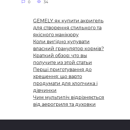
0
34
GEMELY: як купити акригель
для створення стильного та
якісного манікюру
Коли вигідно купувати
власний гранулятор кормів?
Краткий обзор: что вы
получите из этой статьи
Перші приготування до
хрещення: що варто
продумати для хлопчика і
дівчинки
Чим мультипіч відрізняється
від аерогриля та духовки