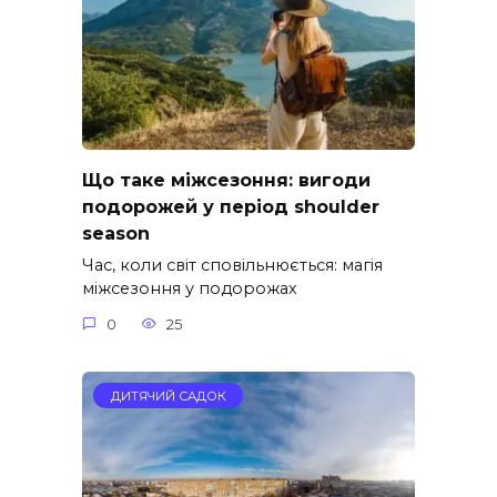
Що таке міжсезоння: вигоди
подорожей у період shoulder
season
Час, коли світ сповільнюється: магія
міжсезоння у подорожах
0
25
ДИТЯЧИЙ САДОК