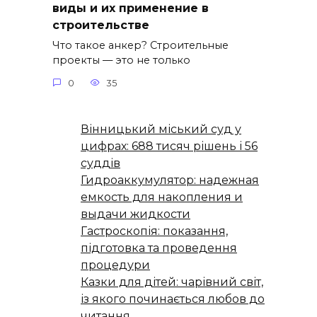
виды и их применение в
строительстве
Что такое анкер? Строительные
проекты — это не только
0
35
Вінницький міський суд у
цифрах: 688 тисяч рішень і 56
суддів
Гидроаккумулятор: надежная
емкость для накопления и
выдачи жидкости
Гастроскопія: показання,
підготовка та проведення
процедури
Казки для дітей: чарівний світ,
із якого починається любов до
читання