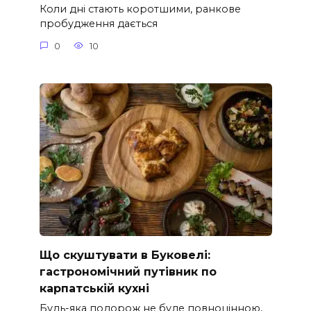
Коли дні стають коротшими, ранкове
пробудження дається
0
10
Що скуштувати в Буковелі:
гастрономічний путівник по
карпатській кухні
Будь-яка подорож не буде повноцінною,