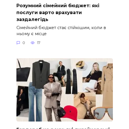
Розумний сімейний бюджет: які
послуги варто врахувати
заздалегідь
Сімейний бюджет стає стійкішим, коли в
ньому є місце
0
17