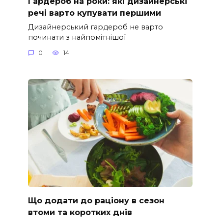
Гардероб на роки: які дизайнерські
речі варто купувати першими
Дизайнерський гардероб не варто
починати з найпомітнішої
0
14
Що додати до раціону в сезон
втоми та коротких днів