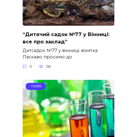
“Дитячий садок №77 у Вінниці:
все про заклад”
Дитсадок №77 у вінниці: візитка
Ласкаво просимо до
0
58
ЛАЙФ