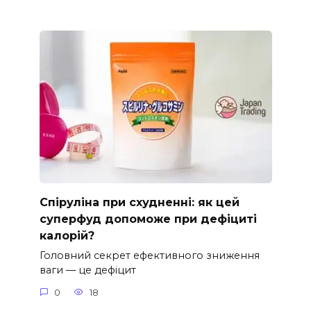
Спіруліна при схудненні: як цей
суперфуд допоможе при дефіциті
калорій?
Головний секрет ефективного зниження
ваги — це дефіцит
0
18