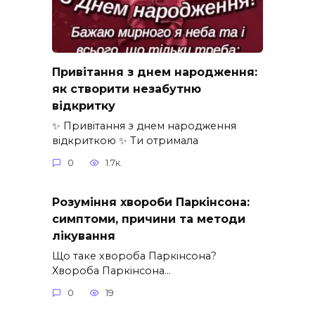
Привітання з днем народження:
як створити незабутню
відкритку
✨ Привітання з днем народження
відкриткою ✨ Ти отримала
0
1.7к.
Розуміння хвороби Паркінсона:
симптоми, причини та методи
лікування
Що таке хвороба Паркінсона?
Хвороба Паркінсона…
0
19