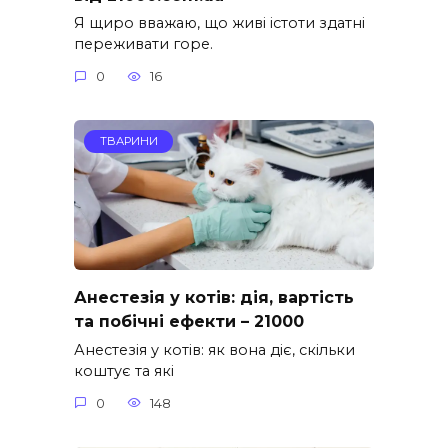
Я щиро вважаю, що живі істоти здатні
переживати горе.
0
16
ТВАРИНИ
Анестезія у котів: дія, вартість
та побічні ефекти – 21000
Анестезія у котів: як вона діє, скільки
коштує та які
0
148