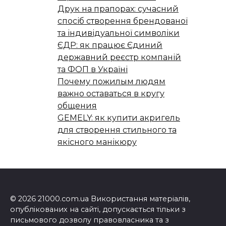
Друк на прапорах: сучасний
спосіб створення брендованої
та індивідуальної символіки
ЄДР: як працює Єдиний
державний реєстр компаній
та ФОП в Україні
Почему пожилым людям
важно оставаться в кругу
общения
GEMELY: як купити акригель
для створення стильного та
якісного манікюру
© 2026 21000.com.ua Використання матеріалів,
опублікованих на сайті, допускається тільки з
письмового дозволу правовласника та з