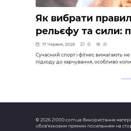
Як вибрати правил
рельєфу та сили: 
17 Червня, 2026
0
21
Сучасний спорт і фітнес вимагають н
підходу до харчування, особливо коли 
© 2026 21000.com.ua Використання матеріа
обов'язковим прямим посиланням на сторі