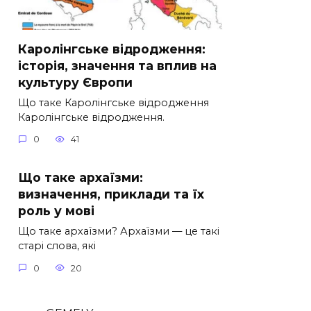
Каролінгське відродження:
історія, значення та вплив на
культуру Європи
Що таке Каролінгське відродження
Каролінгське відродження.
0
41
Що таке архаїзми:
визначення, приклади та їх
роль у мові
Що таке архаїзми? Архаїзми — це такі
старі слова, які
0
20