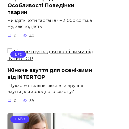
Особливості Поведінки
тварин
Чи їдять коти тарганів? – 21000.com.ua
Ну, звісно, їдять!
0
40
LIFE
Жіноче взуття для осені-зими
від INTERTOP
Шукаєте стильне, якісне та зручне
взуття для холодного сезону?
0
39
ЛАЙФ