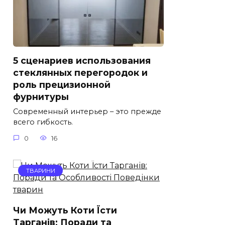
5 сценариев использования
стеклянных перегородок и
роль прецизионной
фурнитуры
Современный интерьер – это прежде
всего гибкость.
0
16
ТВАРИНИ
Чи Можуть Коти Їсти
Тарганів: Поради та