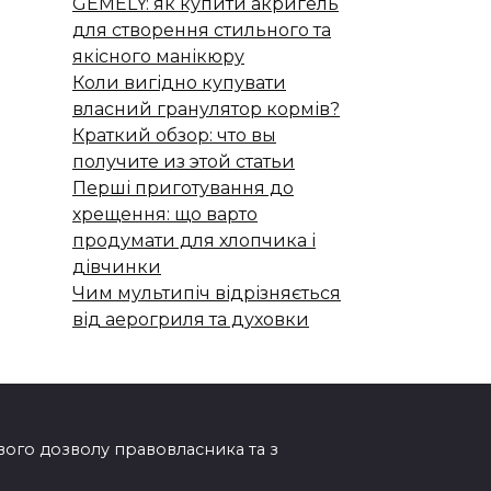
GEMELY: як купити акригель
для створення стильного та
якісного манікюру
Коли вигідно купувати
власний гранулятор кормів?
Краткий обзор: что вы
получите из этой статьи
Перші приготування до
хрещення: що варто
продумати для хлопчика і
дівчинки
Чим мультипіч відрізняється
від аерогриля та духовки
ового дозволу правовласника та з