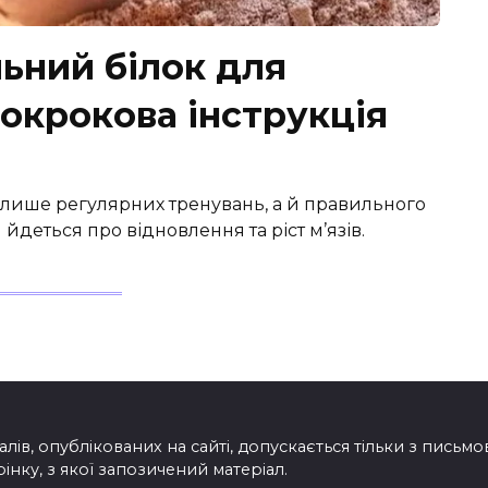
ьний білок для
покрокова інструкція
е лише регулярних тренувань, а й правильного
йдеться про відновлення та ріст м’язів.
лів, опублікованих на сайті, допускається тільки з письм
нку, з якої запозичений матеріал.