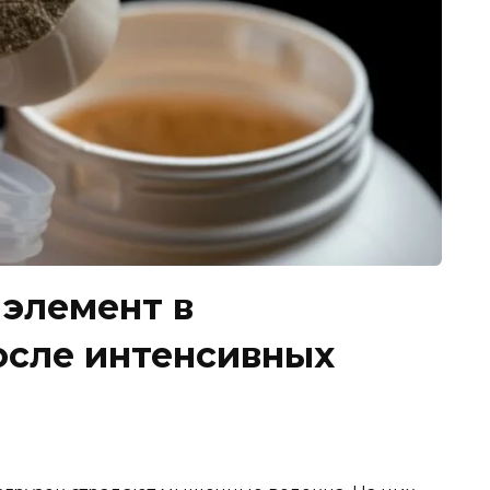
 элемент в
осле интенсивных