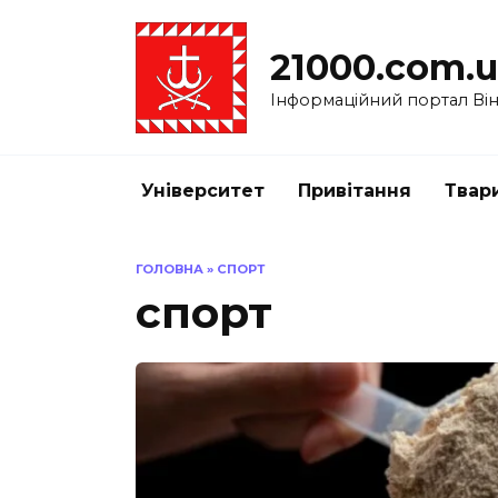
Перейти
до
21000.com.
вмісту
Інформаційний портал Вінн
Університет
Привітання
Твар
ГОЛОВНА
»
СПОРТ
спорт