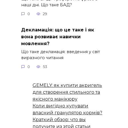
наші дні. Що таке БАД?
0
29
Декламація: що це таке і як
вона розвиває навички
мовлення?
Що таке декламація: введення у світ
виразного читання
0
53
GEMELY: як купити акригель
для створення стильного та
якісного манікюру
Коли вигідно купувати
власний гранулятор кормів?
Краткий обзор: что вы
получите из этой статьи