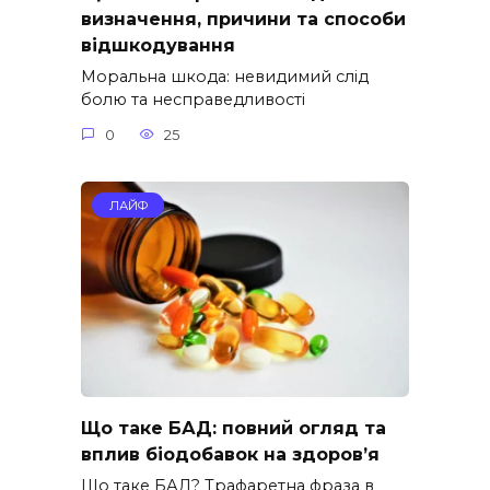
визначення, причини та способи
відшкодування
Моральна шкода: невидимий слід
болю та несправедливості
0
25
ЛАЙФ
Що таке БАД: повний огляд та
вплив біодобавок на здоров’я
Що таке БАД? Трафаретна фраза в