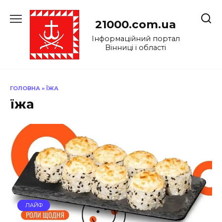
Перейти
до
21000.com.ua
вмісту
Інформаційний портал
Вінниці і області
ГОЛОВНА
»
ЇЖА
їжа
ЛАЙФ