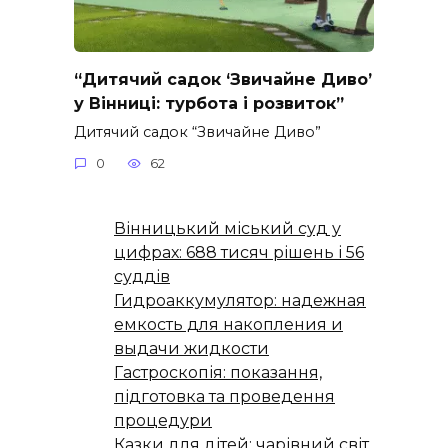
“Дитячий садок ‘Звичайне Диво’
у Вінниці: турбота і розвиток”
Дитячий садок “Звичайне Диво”
0
62
Вінницький міський суд у
цифрах: 688 тисяч рішень і 56
суддів
Гидроаккумулятор: надежная
емкость для накопления и
выдачи жидкости
Гастроскопія: показання,
підготовка та проведення
процедури
Казки для дітей: чарівний світ,