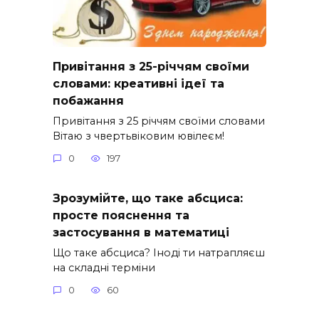
Привітання з 25-річчям своїми
словами: креативні ідеї та
побажання
Привітання з 25 річчям своїми словами
Вітаю з чвертьвіковим ювілеєм!
0
197
Зрозумійте, що таке абсциса:
просте пояснення та
застосування в математиці
Що таке абсциса? Іноді ти натрапляєш
на складні терміни
0
60