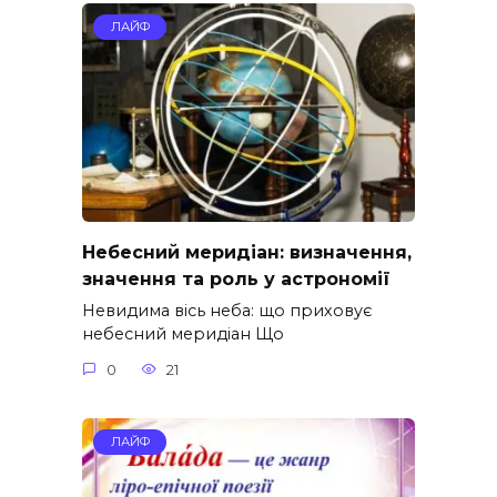
ЛАЙФ
Небесний меридіан: визначення,
значення та роль у астрономії
Невидима вісь неба: що приховує
небесний меридіан Що
0
21
ЛАЙФ