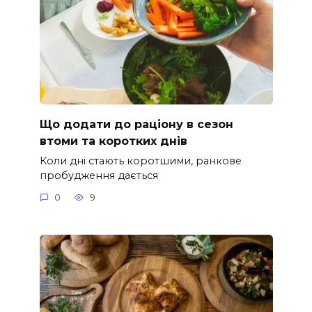
Що додати до раціону в сезон
втоми та коротких днів
Коли дні стають коротшими, ранкове
пробудження дається
0
9