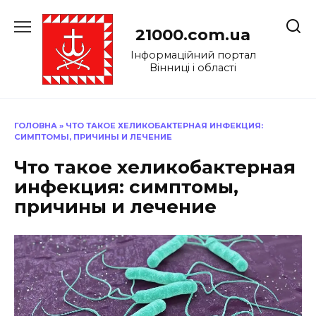
Перейти
до
21000.com.ua
вмісту
Інформаційний портал
Вінниці і області
ГОЛОВНА
»
ЧТО ТАКОЕ ХЕЛИКОБАКТЕРНАЯ ИНФЕКЦИЯ:
СИМПТОМЫ, ПРИЧИНЫ И ЛЕЧЕНИЕ
Что такое хеликобактерная
инфекция: симптомы,
причины и лечение