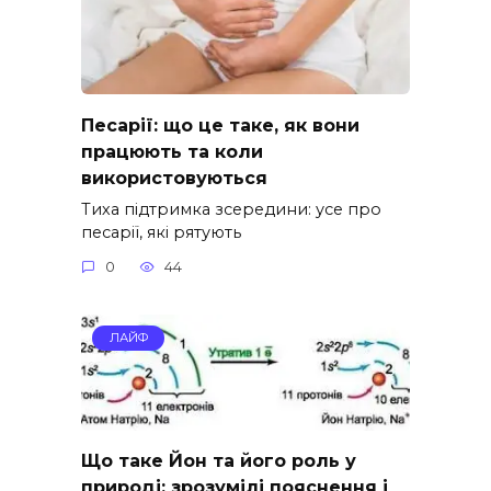
Песарії: що це таке, як вони
працюють та коли
використовуються
Тиха підтримка зсередини: усе про
песарії, які рятують
0
44
ЛАЙФ
Що таке Йон та його роль у
природі: зрозумілі пояснення і