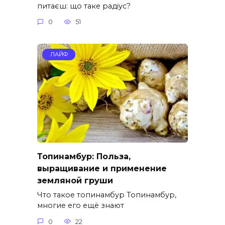
питаєш: що таке радіус?
0
51
ЛАЙФ
Топинамбур: Польза,
выращивание и применение
земляной груши
Что такое топинамбур Топинамбур,
многие его ещё знают
0
22