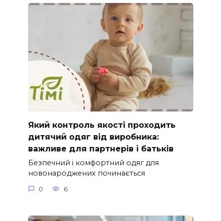
Який контроль якості проходить
дитячий одяг від виробника:
важливе для партнерів і батьків
Безпечний і комфортний одяг для
новонароджених починається
0
6