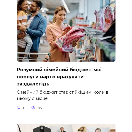
Розумний сімейний бюджет: які
послуги варто врахувати
заздалегідь
Сімейний бюджет стає стійкішим, коли в
ньому є місце
0
16