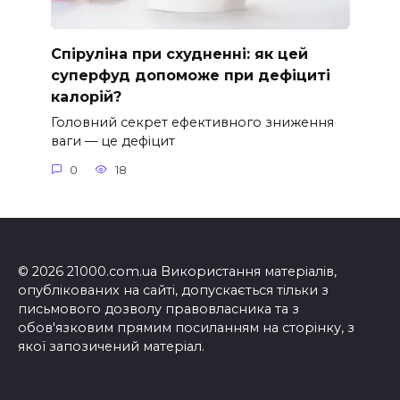
Спіруліна при схудненні: як цей
суперфуд допоможе при дефіциті
калорій?
Головний секрет ефективного зниження
ваги — це дефіцит
0
18
© 2026 21000.com.ua Використання матеріалів,
опублікованих на сайті, допускається тільки з
письмового дозволу правовласника та з
обов'язковим прямим посиланням на сторінку, з
якої запозичений матеріал.