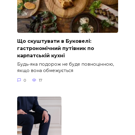
Що скуштувати в Буковелі:
гастрономічний путівник по
карпатській кухні
Будь-яка подорож не буде повноцінною,
якщо вона обмежується
0
17