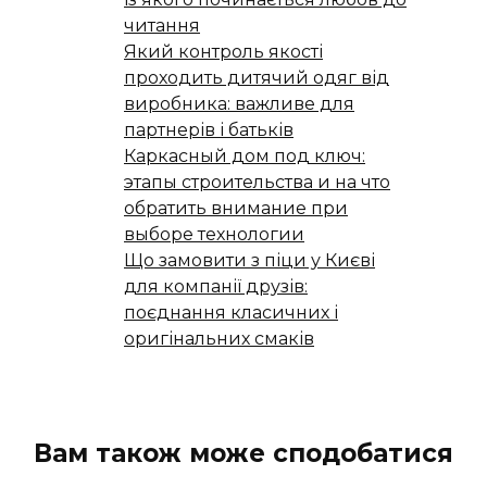
читання
Який контроль якості
проходить дитячий одяг від
виробника: важливе для
партнерів і батьків
Каркасный дом под ключ:
этапы строительства и на что
обратить внимание при
выборе технологии
Що замовити з піци у Києві
для компанії друзів:
поєднання класичних і
оригінальних смаків
Вам також може сподобатися