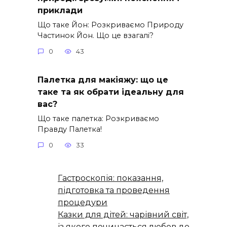
приклади
Що таке Йон: Розкриваємо Природу
Частинок Йон. Що це взагалі?
0
43
Палетка для макіяжу: що це
таке та як обрати ідеальну для
вас?
Що таке палетка: Розкриваємо
Правду Палетка!
0
33
Гастроскопія: показання,
підготовка та проведення
процедури
Казки для дітей: чарівний світ,
із якого починається любов до