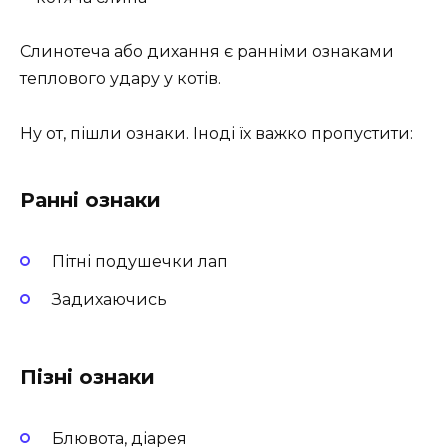
Слинотеча або дихання є ранніми ознаками
теплового удару у котів.
Ну от, пішли ознаки. Іноді їх важко пропустити:
Ранні ознаки
Пітні подушечки лап
Задихаючись
Пізні ознаки
Блювота, діарея