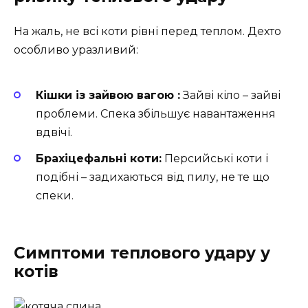
На жаль, не всі коти рівні перед теплом. Дехто
особливо уразливий:
Кішки із зайвою вагою :
Зайві кіло – зайві
проблеми. Спека збільшує навантаження
вдвічі.
Брахіцефальні коти:
Персийські коти і
подібні – задихаються від пилу, не те що
спеки.
Симптоми теплового удару у
котів