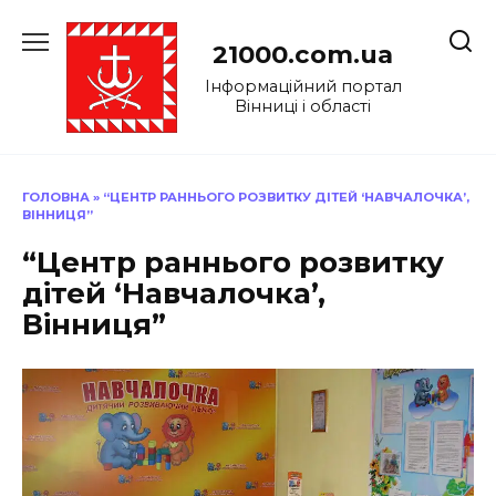
Перейти
до
21000.com.ua
вмісту
Інформаційний портал
Вінниці і області
ГОЛОВНА
»
“ЦЕНТР РАННЬОГО РОЗВИТКУ ДІТЕЙ ‘НАВЧАЛОЧКА’,
ВІННИЦЯ”
“Центр раннього розвитку
дітей ‘Навчалочка’,
Вінниця”