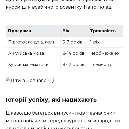
курси для всебічного розвитку. Наприклад:
Програма
Вік
Тривалість
Підготовка до школи
5-7 років
1 рік
Англійська мова
6-14 років
необмежено
Курси математики
8-12 років
1 семестр
Історії успіху, які надихають
Цікаво, що багатьох випускників Навчалочки
можна побачити серед лауреатів
міжнародних
олімпіад чи успішними студентами