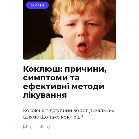
ЖИТТЯ
Коклюш: причини,
симптоми та
ефективні методи
лікування
Коклюш: підступний ворог дихальних
шляхів Що таке коклюш?
0
19