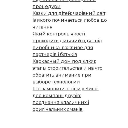
процедури
Казки для дітей: чарівний світ,
із якого починається любов до
читання
Який контроль якості
проходить дитячий одяг від
виробника: важливе для
партнерів і батьків
Каркасный дом под ключ:
этапы строительства и на что
обратить внимание при
выборе технологии
Що замовити з піци у Києві
для компанії друзів:
поєднання класичних і
оригінальних смаків