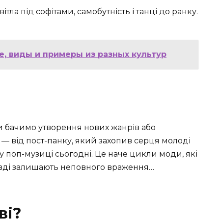
вітла під софітами, самобутність і танці до ранку.
е, виды и примеры из разных культур
ми бачимо утворення нових жанрів або
 — від пост-панку, який захопив серця молоді
 у поп-музиці сьогодні. Це наче цикли моди, які
вді залишають неповного враження…
ві?