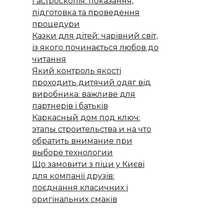
Гастроскопія: показання,
підготовка та проведення
процедури
Казки для дітей: чарівний світ,
із якого починається любов до
читання
Який контроль якості
проходить дитячий одяг від
виробника: важливе для
партнерів і батьків
Каркасный дом под ключ:
этапы строительства и на что
обратить внимание при
выборе технологии
Що замовити з піци у Києві
для компанії друзів:
поєднання класичних і
оригінальних смаків