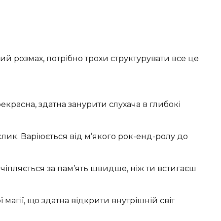
й розмах, потрібно трохи структурувати все це
екрасна, здатна занурити слухача в глибокі
клик. Варіюється від м’якого рок-енд-ролу до
що чіпляється за пам’ять швидше, ніж ти встигаєш
ї магії, що здатна відкрити внутрішній світ