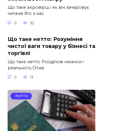
Що таке акровірш і як він зачаровує
читачів Хто з нас
0
32
Що таке нетто: Розуміння
чистої ваги товару у бізнесі та
торгівлі
Що таке нетто: Розділові нюанси і
реальність Отже
0
13
ЖИТТЯ