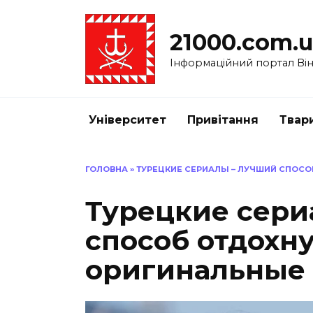
Перейти
до
21000.com.
вмісту
Інформаційний портал Вінн
Університет
Привітання
Твар
ГОЛОВНА
»
ТУРЕЦКИЕ СЕРИАЛЫ – ЛУЧШИЙ СПОС
Турецкие сери
способ отдохн
оригинальные