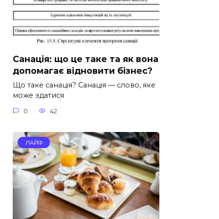
Санація: що це таке та як вона
допомагає відновити бізнес?
Що таке санація? Санація — слово, яке
може здатися
0
42
ЛАЙФ