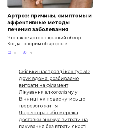
Артроз: причины, симптомы и
эффективные методы
лечения заболевания
Что такое артроз: краткий обзор
Когда говорим об артрозе
0
17
Скільки насправді коштує 3D
друк вдома: розбираємо
витрати на філамент
Лікування алкоголізму у
Вінниці: як повернутись до
тверезого життя
Як ресторан або мережа
доставки знижує витрати на
пакування без втрати якості