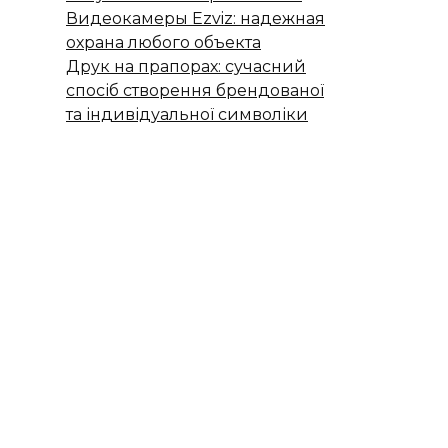
Видеокамеры Ezviz: надежная
охрана любого объекта
Друк на прапорах: сучасний
спосіб створення брендованої
та індивідуальної символіки