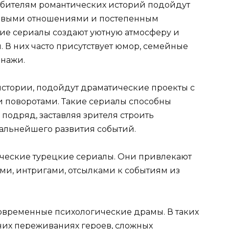
юбителям романтических историй подойдут
сивыми отношениями и постепенным
кие сериалы создают уютную атмосферу и
 В них часто присутствует юмор, семейные
онажи.
истории, подойдут драматические проекты с
 поворотами. Такие сериалы способны
подряд, заставляя зрителя строить
альнейшего развития событий.
ические турецкие сериалы. Они привлекают
и, интригами, отсылками к событиям из
овременные психологические драмы. В таких
нних переживаниях героев, сложных