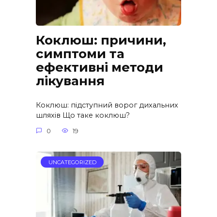
Коклюш: причини,
симптоми та
ефективні методи
лікування
Коклюш: підступний ворог дихальних
шляхів Що таке коклюш?
0
19
UNCATEGORIZED