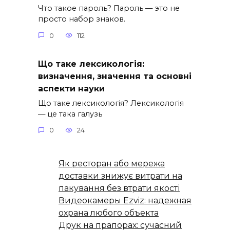
Что такое пароль? Пароль — это не
просто набор знаков.
0
112
Що таке лексикологія:
визначення, значення та основні
аспекти науки
Що таке лексикологія? Лексикологія
— це така галузь
0
24
Як ресторан або мережа
доставки знижує витрати на
пакування без втрати якості
Видеокамеры Ezviz: надежная
охрана любого объекта
Друк на прапорах: сучасний