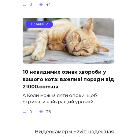
0
44
ТВАРИНИ
10 невидимих ознак хвороби у
вашого кота: важливі поради від
21000.com.ua
A Коли можна сіяти огірки, щоб
отримати найкращий урожай
0
36
Видеокамеры Ezviz: надежная