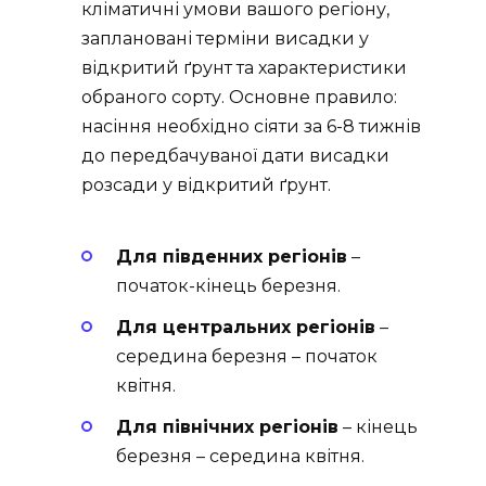
кліматичні умови вашого регіону,
заплановані терміни висадки у
відкритий ґрунт та характеристики
обраного сорту. Основне правило:
насіння необхідно сіяти за 6-8 тижнів
до передбачуваної дати висадки
розсади у відкритий ґрунт.
Для південних регіонів
–
початок-кінець березня.
Для центральних регіонів
–
середина березня – початок
квітня.
Для північних регіонів
– кінець
березня – середина квітня.