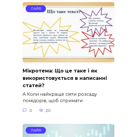
ЛАЙФ
Мікротема: Що це таке і як
використовується в написанні
статей?
A Коли найкраще сіяти розсаду
помідорів, щоб отримати
0
20
ЛАЙФ