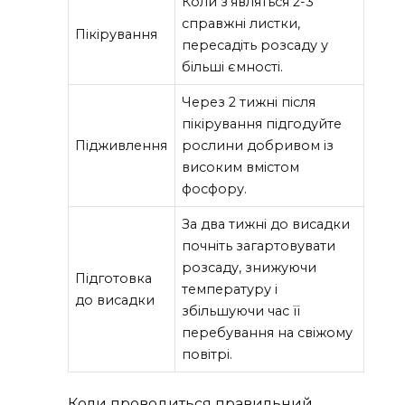
Коли з’являться 2-3
справжні листки,
Пікірування
пересадіть розсаду у
більші ємності.
Через 2 тижні після
пікірування підгодуйте
Підживлення
рослини добривом із
високим вмістом
фосфору.
За два тижні до висадки
почніть загартовувати
розсаду, знижуючи
Підготовка
температуру і
до висадки
збільшуючи час її
перебування на свіжому
повітрі.
Коли проводиться правильний