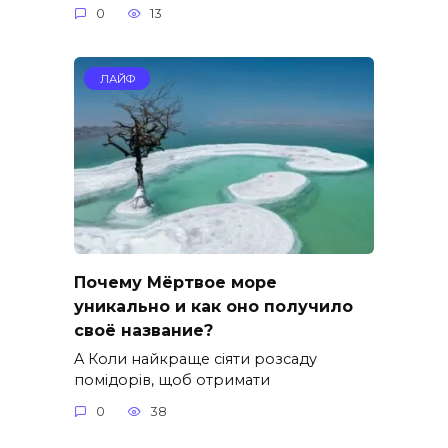
0
13
ЛАЙФ
Почему Мёртвое море
уникально и как оно получило
своё название?
A Коли найкраще сіяти розсаду
помідорів, щоб отримати
0
38