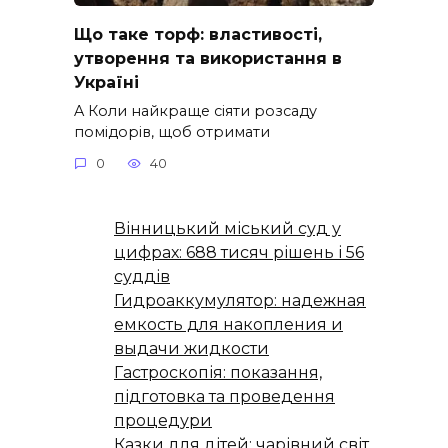
Що таке торф: властивості,
утворення та використання в
Україні
A Коли найкраще сіяти розсаду
помідорів, щоб отримати
0
40
Вінницький міський суд у
цифрах: 688 тисяч рішень і 56
суддів
Гидроаккумулятор: надежная
емкость для накопления и
выдачи жидкости
Гастроскопія: показання,
підготовка та проведення
процедури
Казки для дітей: чарівний світ,