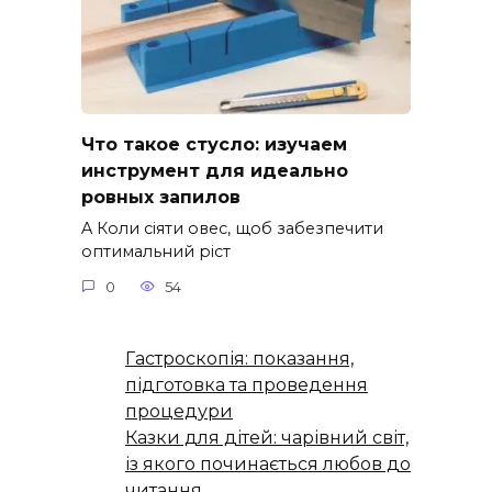
Что такое стусло: изучаем
инструмент для идеально
ровных запилов
A Коли сіяти овес, щоб забезпечити
оптимальний ріст
0
54
Гастроскопія: показання,
підготовка та проведення
процедури
Казки для дітей: чарівний світ,
із якого починається любов до
читання