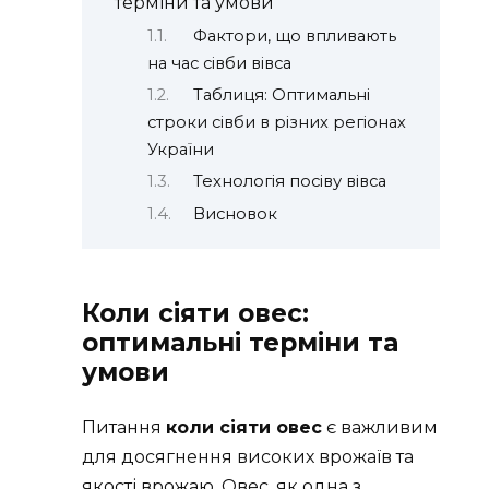
терміни та умови
Фактори, що впливають
на час сівби вівса
Таблиця: Оптимальні
строки сівби в різних регіонах
України
Технологія посіву вівса
Висновок
Коли сіяти овес:
оптимальні терміни та
умови
Питання
коли сіяти овес
є важливим
для досягнення високих врожаїв та
якості врожаю. Овес, як одна з