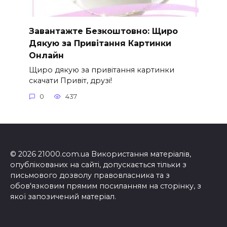
Завантажте Безкоштовно: Щиро
Дякую за Привітання Картинки
Онлайн
Щиро дякую за привітання картинки
скачати Привіт, друзі!
0
437
© 2026 21000.com.ua Використання матеріалів,
опублікованих на сайті, допускається тільки з
письмового дозволу правовласника та з
обов'язковим прямим посиланням на сторінку, з
якої запозичений матеріал.