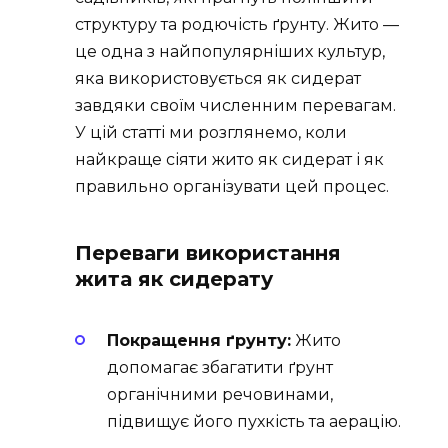
структуру та родючість ґрунту. Жито —
це одна з найпопулярніших культур,
яка використовується як сидерат
завдяки своїм численним перевагам.
У цій статті ми розглянемо, коли
найкраще сіяти жито як сидерат і як
правильно організувати цей процес.
Переваги використання
жита як сидерату
Покращення ґрунту:
Жито
допомагає збагатити ґрунт
органічними речовинами,
підвищує його пухкість та аерацію.