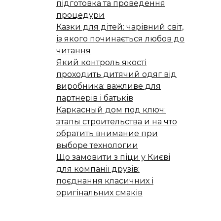
підготовка та проведення
процедури
Казки для дітей: чарівний світ,
із якого починається любов до
читання
Який контроль якості
проходить дитячий одяг від
виробника: важливе для
партнерів і батьків
Каркасный дом под ключ:
этапы строительства и на что
обратить внимание при
выборе технологии
Що замовити з піци у Києві
для компанії друзів:
поєднання класичних і
оригінальних смаків