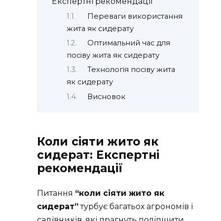
Експертні рекомендації
Переваги використання
жита як сидерату
Оптимальний час для
посіву жита як сидерату
Технологія посіву жита
як сидерату
Висновок
Коли сіяти жито як
сидерат: Експертні
рекомендації
Питання
“коли сіяти жито як
сидерат”
турбує багатьох агрономів і
садівників, які прагнуть поліпшити