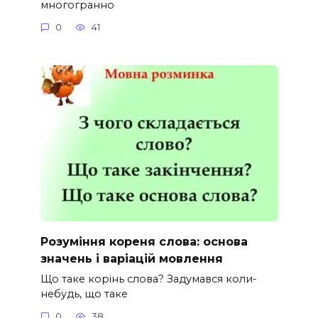
многогранно
0
41
Розуміння кореня слова: основа
значень і варіацій мовлення
Що таке корінь слова? Задумався коли-
небудь, що таке
0
38