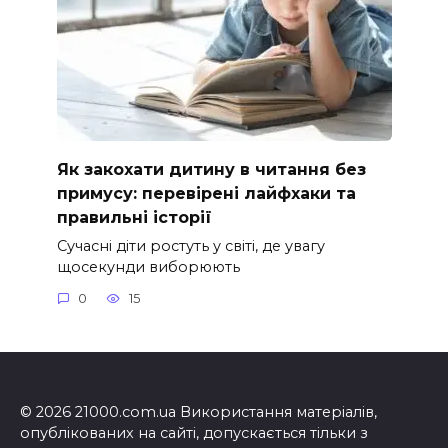
Як закохати дитину в читання без
примусу: перевірені лайфхаки та
правильні історії
Сучасні діти ростуть у світі, де увагу
щосекунди виборюють
0
15
© 2026 21000.com.ua Використання матеріалів,
опублікованих на сайті, допускається тільки з