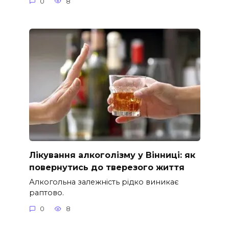
0
8
Лікування алкоголізму у Вінниці: як
повернутись до тверезого життя
Алкогольна залежність рідко виникає
раптово.
0
8