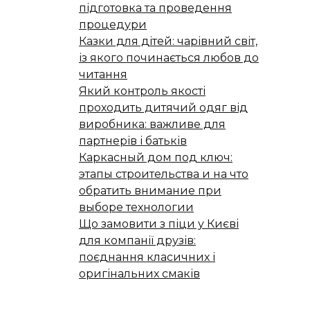
підготовка та проведення
процедури
Казки для дітей: чарівний світ,
із якого починається любов до
читання
Який контроль якості
проходить дитячий одяг від
виробника: важливе для
партнерів і батьків
Каркасный дом под ключ:
этапы строительства и на что
обратить внимание при
выборе технологии
Що замовити з піци у Києві
для компанії друзів:
поєднання класичних і
оригінальних смаків