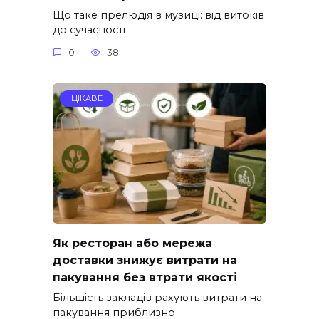
Що таке прелюдія в музиці: від витоків
до сучасності
0
38
ЦІКАВЕ
Як ресторан або мережа
доставки знижує витрати на
пакування без втрати якості
Більшість закладів рахують витрати на
пакування приблизно