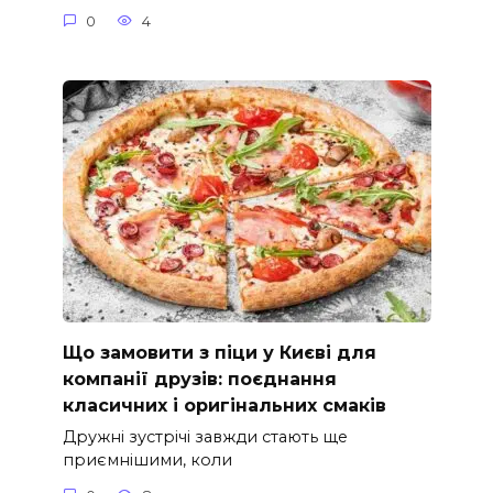
0
4
Що замовити з піци у Києві для
компанії друзів: поєднання
класичних і оригінальних смаків
Дружні зустрічі завжди стають ще
приємнішими, коли