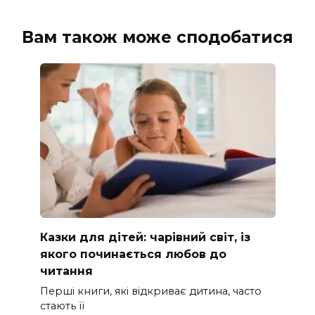
Вам також може сподобатися
Казки для дітей: чарівний світ, із
якого починається любов до
читання
Перші книги, які відкриває дитина, часто
стають її