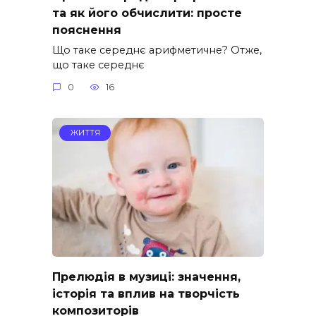
та як його обчислити: просте
пояснення
Що таке середнє арифметичне? Отже,
що таке середнє
0
16
ЖИТТЯ
Прелюдія в музиці: значення,
історія та вплив на творчість
композиторів