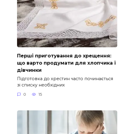
Перші приготування до хрещення:
що варто продумати для хлопчика і
дівчинки
Підготовка до хрестин часто починається
зі списку необхідних
0
15