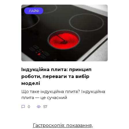
ЛАЙФ
Індукційна плита: принцип
роботи, переваги та вибір
моделі
Що таке індукційна плита? Індукційна
плита — це сучасний
0
57
Гастроскопія: показання,