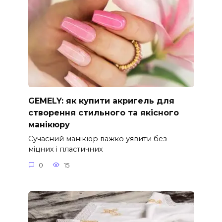
GEMELY: як купити акригель для
створення стильного та якісного
манікюру
Сучасний манікюр важко уявити без
міцних і пластичних
0
15