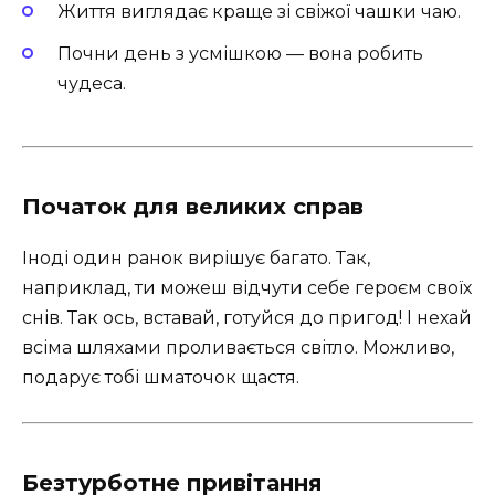
Життя виглядає краще зі свіжої чашки чаю.
Почни день з усмішкою — вона робить
чудеса.
Початок для великих справ
Іноді один ранок вирішує багато. Так,
наприклад, ти можеш відчути себе героєм своїх
снів. Так ось, вставай, готуйся до пригод! І нехай
всіма шляхами проливається світло. Можливо,
подарує тобі шматочок щастя.
Безтурботне привітання