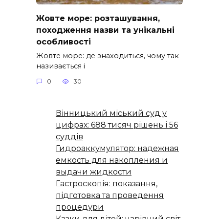
Жовте море: розташування,
походження назви та унікальні
особливості
Жовте море: де знаходиться, чому так
називається і
0
30
Вінницький міський суд у
цифрах: 688 тисяч рішень і 56
суддів
Гидроаккумулятор: надежная
емкость для накопления и
выдачи жидкости
Гастроскопія: показання,
підготовка та проведення
процедури
Казки для дітей: чарівний світ,