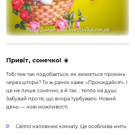
Привіт, сонечко! ☀️
Тобі теж так подобається, як зміюється промінь
через штори? То ж ранок каже: «Прокидайся!». І
це не лише сонячно, а й так… тепло на душі.
Забувай про те, що вчора турбувало. Новий
день — нові можливості.
Світло наповнює кімнату. Це особлива мить.