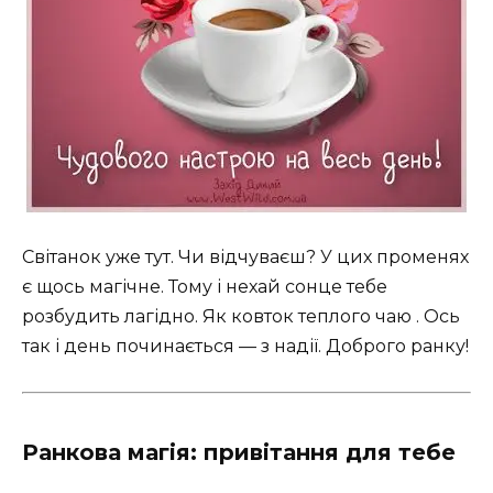
Світанок уже тут. Чи відчуваєш? У цих променях
є щось магічне. Тому і нехай сонце тебе
розбудить лагідно. Як ковток теплого чаю . Ось
так і день починається — з надії. Доброго ранку!
Ранкова магія: привітання для тебе