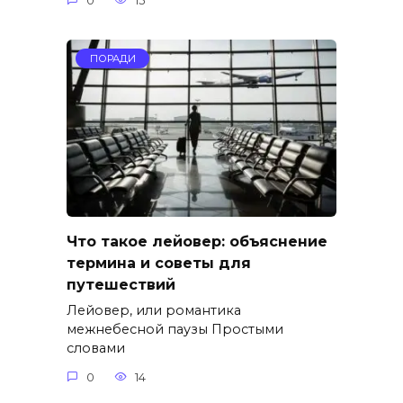
0
15
ПОРАДИ
Что такое лейовер: объяснение
термина и советы для
путешествий
Лейовер, или романтика
межнебесной паузы Простыми
словами
0
14