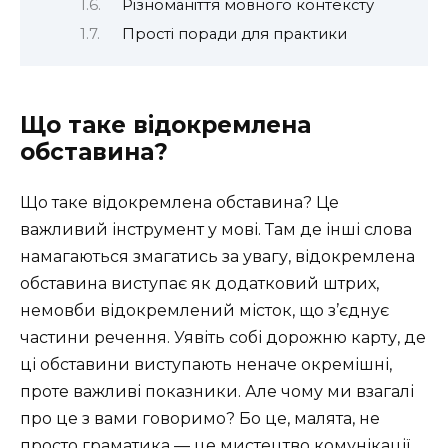
Різноманіття мовного контексту
Прості поради для практики
Що таке відокремлена
обставина?
Що таке відокремлена обставина? Це
важливий інструмент у мові. Там де інші слова
намагаються змагатись за увагу, відокремлена
обставина виступає як додатковий штрих,
немовби відокремлений місток, що з’єднує
частини речення. Уявіть собі дорожню карту, де
ці обставини виступають неначе окремішні,
проте важливі показники. Але чому ми взагалі
про це з вами говоримо? Бо це, малята, не
просто граматика — це мистецтво комунікації.