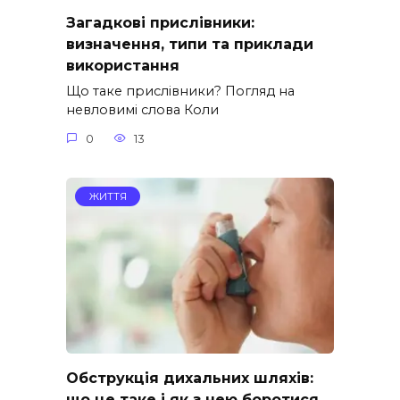
Загадкові прислівники:
визначення, типи та приклади
використання
Що таке прислівники? Погляд на
невловимі слова Коли
0
13
ЖИТТЯ
Обструкція дихальних шляхів:
що це таке і як з нею боротися