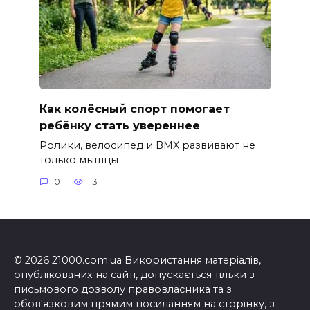
Как колёсный спорт помогает
ребёнку стать увереннее
Ролики, велосипед и BMX развивают не
только мышцы
0
13
© 2026 21000.com.ua Використання матеріалів,
опублікованих на сайті, допускається тільки з
письмового дозволу правовласника та з
обов'язковим прямим посиланням на сторінку, з