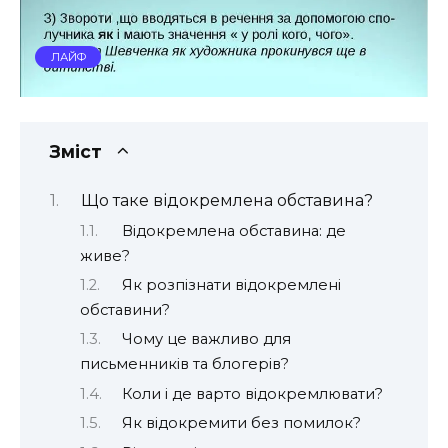
ЛАЙФ
Зміст
Що таке відокремлена обставина?
Відокремлена обставина: де
живе?
Як розпізнати відокремлені
обставини?
Чому це важливо для
письменників та блогерів?
Коли і де варто відокремлювати?
Як відокремити без помилок?