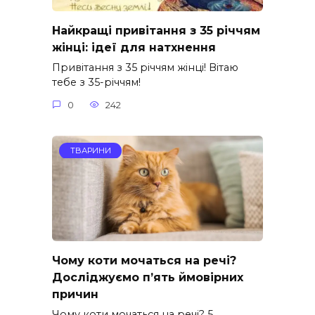
Найкращі привітання з 35 річчям
жінці: ідеї для натхнення
Привітання з 35 річчям жінці! Вітаю
тебе з 35-річчям!
0
242
ТВАРИНИ
Чому коти мочаться на речі?
Досліджуємо п’ять ймовірних
причин
Чому коти мочаться на речі? 5