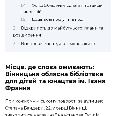
Фонд бібліотеки: єднання традицій
і інновацій
Додаткові послуги та події
Відкритість до майбутнього: плани та
розширення
Висновок: місце, яке змінює життя
Місце, де слова оживають:
Вінницька обласна бібліотека
для дітей та юнацтва ім. Івана
Франка
При кожному міському повороті, за вулицею
Степана Бандери, 22, у серці Вінниці,
знаходиться надзвичайна установа. Тут, під