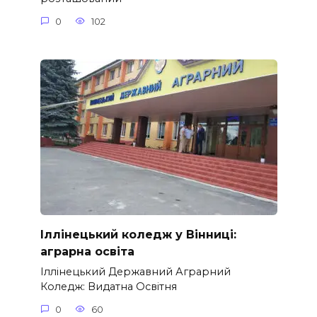
0
102
Іллінецький коледж у Вінниці:
аграрна освіта
Іллінецький Державний Аграрний
Коледж: Видатна Освітня
0
60