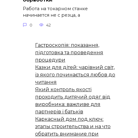
Работа на токарном станке
начинается не с резца, а
0
42
Гастроскопія: показання,
підготовка та проведення
процедури
Казки для дітей: чарівний світ,
із якого починається любов до
читання
Який контроль якості
проходить дитячий одяг від
виробника: важливе для
партнерів і батьків
Каркасный дом под ключ:
этапы строительства и на что
обратить внимание при