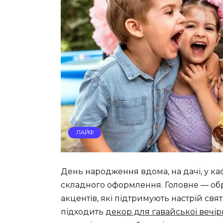
ЛАЙФ
День народження вдома, на дачі, у ка
складного оформлення. Головне — обра
акцентів, які підтримують настрій свята
підходить
декор для гавайської вечі