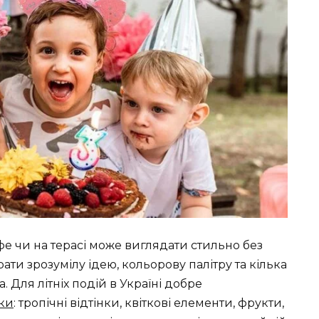
фе чи на терасі може виглядати стильно без
ти зрозумілу ідею, кольорову палітру та кілька
. Для літніх подій в Україні добре
рки
: тропічні відтінки, квіткові елементи, фрукти,