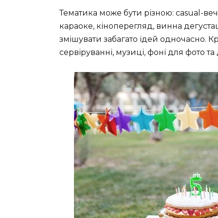
Тематика може бути різною: casual-вечі
караоке, кіноперегляд, винна дегустац
змішувати забагато ідей одночасно. Кр
сервіруванні, музиці, фоні для фото та