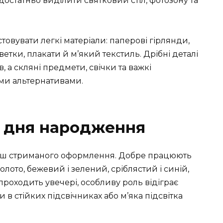
достатньо виділити святковий стіл, фотозону та
овувати легкі матеріали: паперові гірлянди,
ветки, плакати й м’який текстиль. Дрібні деталі
 а скляні предмети, свічки та важкі
ми альтернативами.
о дня народження
льш стриманого оформлення. Добре працюють
золото, бежевий і зелений, сріблястий і синій,
проходить увечері, особливу роль відіграє
ки в стійких підсвічниках або м’яка підсвітка