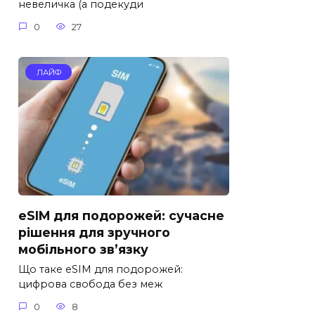
невеличка (а подекуди
0
27
ЛАЙФ
eSIM для подорожей: сучасне
рішення для зручного
мобільного зв’язку
Що таке eSIM для подорожей:
цифрова свобода без меж
0
8