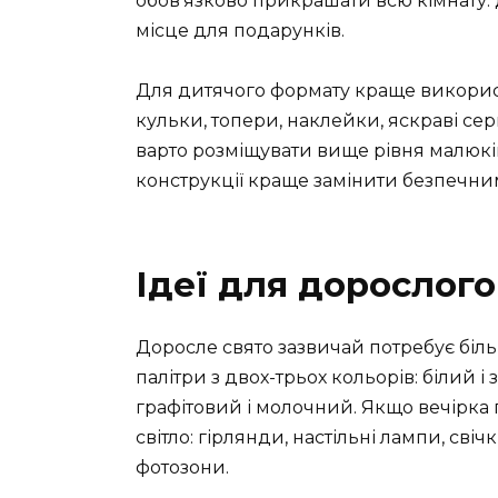
обов’язково прикрашати всю кімнату: 
місце для подарунків.
Для дитячого формату краще використ
кульки, топери, наклейки, яскраві сер
варто розміщувати вище рівня малюків,
конструкції краще замінити безпечни
Ідеї для дорослог
Доросле свято зазвичай потребує бі
палітри з двох-трьох кольорів: білий і 
графітовий і молочний. Якщо вечірка 
світло: гірлянди, настільні лампи, свіч
фотозони.