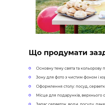
Що продумати заз
Основну тему свята та кольорову п
Зону для фото з чистим фоном і х
Оформлення столу: посуд, серветки
Місце для подарунків, верхнього о
Запас серветок, води, посуду, паке