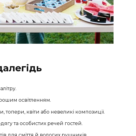
далегідь
алітру.
орошим освітленням.
, топери, квіти або невеликі композиції.
дягу та особистих речей гостей.
тів для сміття й вологих рушників.