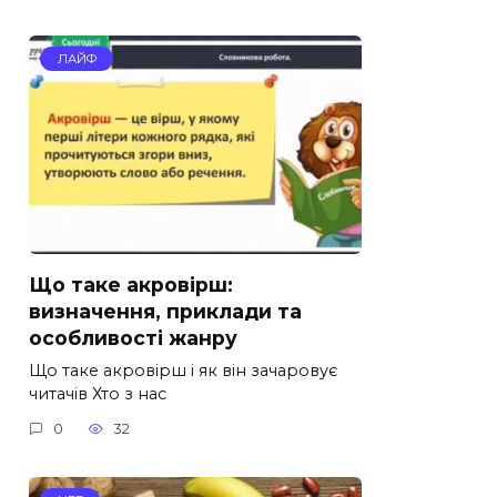
ЛАЙФ
Що таке акровірш:
визначення, приклади та
особливості жанру
Що таке акровірш і як він зачаровує
читачів Хто з нас
0
32