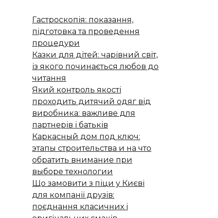
Гастроскопія: показання,
підготовка та проведення
процедури
Казки для дітей: чарівний світ,
із якого починається любов до
читання
Який контроль якості
проходить дитячий одяг від
виробника: важливе для
партнерів і батьків
Каркасный дом под ключ:
этапы строительства и на что
обратить внимание при
выборе технологии
Що замовити з піци у Києві
для компанії друзів:
поєднання класичних і