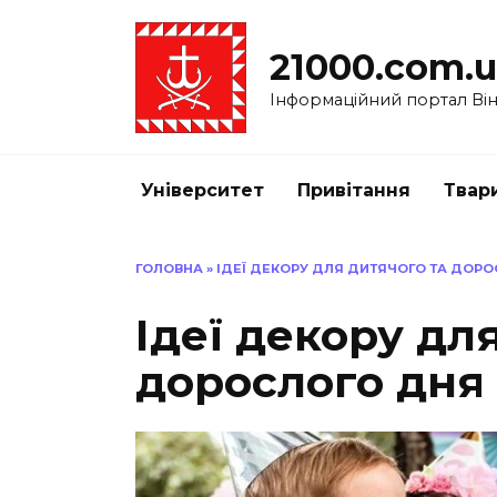
Перейти
до
21000.com.
вмісту
Інформаційний портал Вінн
Університет
Привітання
Твар
ГОЛОВНА
»
ІДЕЇ ​​ДЕКОРУ ДЛЯ ДИТЯЧОГО ТА ДО
Ідеї ​​декору д
дорослого дня