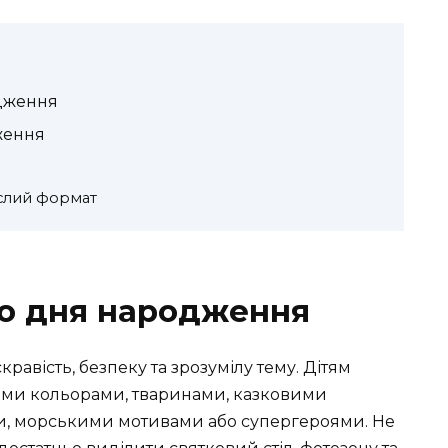
дження
ження
ослий формат
го дня народження
равість, безпеку та зрозумілу тему. Дітям
ми кольорами, тваринами, казковими
и, морськими мотивами або супергероями. Не