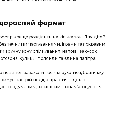
і дорослий формат
 простір краще розділити на кілька зон. Для дітей
 безпечними частуваннями, іграми та яскравим
 зручну зону спілкування, напоїв і закусок.
озона, кульки, гірлянди та єдина палітра.
повинен заважати гостям рухатися, брати їжу
имує настрій події, а практичні деталі
ядає продуманим, затишним і запам’ятовується