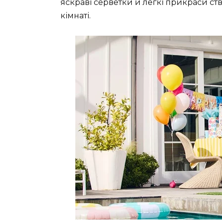
яскраві серветки й легкі прикраси ст
кімнаті.