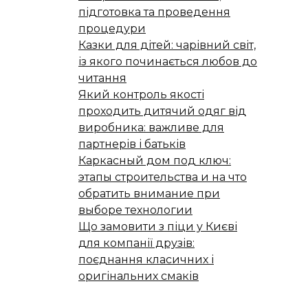
підготовка та проведення
процедури
Казки для дітей: чарівний світ,
із якого починається любов до
читання
Який контроль якості
проходить дитячий одяг від
виробника: важливе для
партнерів і батьків
Каркасный дом под ключ:
этапы строительства и на что
обратить внимание при
выборе технологии
Що замовити з піци у Києві
для компанії друзів:
поєднання класичних і
оригінальних смаків