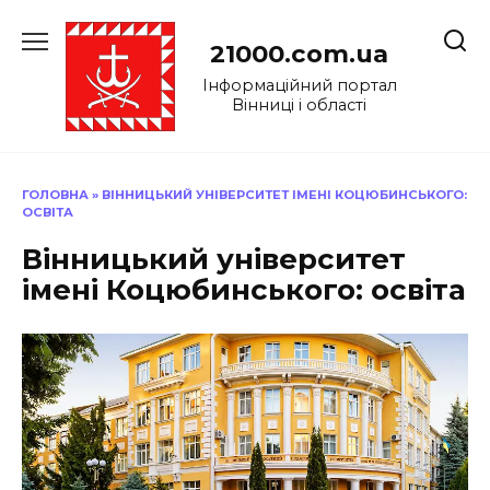
Перейти
до
21000.com.ua
вмісту
Інформаційний портал
Вінниці і області
ГОЛОВНА
»
ВІННИЦЬКИЙ УНІВЕРСИТЕТ ІМЕНІ КОЦЮБИНСЬКОГО:
ОСВІТА
Вінницький університет
імені Коцюбинського: освіта