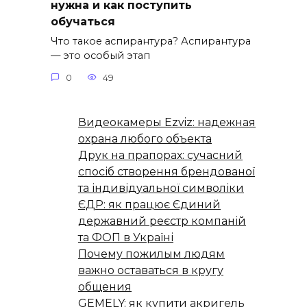
нужна и как поступить
обучаться
Что такое аспирантура? Аспирантура
— это особый этап
0
49
Видеокамеры Ezviz: надежная
охрана любого объекта
Друк на прапорах: сучасний
спосіб створення брендованої
та індивідуальної символіки
ЄДР: як працює Єдиний
державний реєстр компаній
та ФОП в Україні
Почему пожилым людям
важно оставаться в кругу
общения
GEMELY: як купити акригель