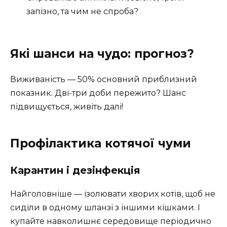
запізно, та чим не спроба?
Які шанси на чудо: прогноз?
Виживаність — 50% основний приблизний
показник. Дві-три доби пережито? Шанс
підвищується, живіть далі!
Профілактика котячої чуми
Карантин і дезінфекція
Найголовніше — ізолювати хворих котів, щоб не
сиділи в одному шланзі з іншими кішками. І
купайте навколишнє середовище періодично