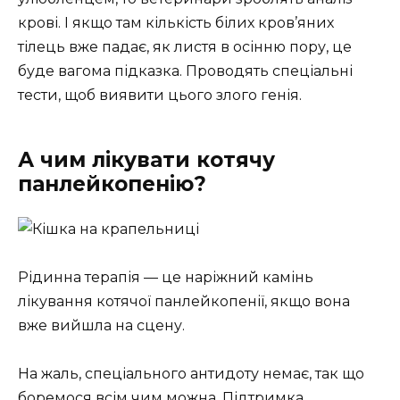
крові. І якщо там кількість білих кров’яних
тілець вже падає, як листя в осінню пору, це
буде вагома підказка. Проводять спеціальні
тести, щоб виявити цього злого генія.
А чим лікувати котячу
панлейкопенію?
Рідинна терапія — це наріжний камінь
лікування котячої панлейкопенії, якщо вона
вже вийшла на сцену.
На жаль, спеціального антидоту немає, так що
боремося всім чим можна. Підтримка,