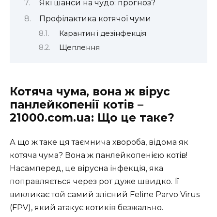
Які шанси на чудо: прогноз?
Профілактика котячої чуми
Карантин і дезінфекція
Щеплення
Котяча чума, вона ж вірус
панлейкопенії котів –
21000.com.ua: Що це таке?
А що ж таке ця таємнича хвороба, відома як
котяча чума? Вона ж панлейкопенією котів!
Насамперед, це вірусна інфекція, яка
поправляється через рот дуже швидко. Її
викликає той самий злісний Feline Parvo Virus
(FPV), який атакує котиків безжально.