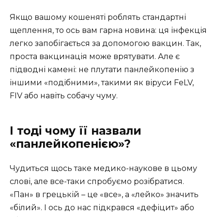
Якщо вашому кошеняті роблять стандартні
щеплення, то ось вам гарна новина: ця інфекція
легко запобігається за допомогою вакцин. Так,
проста вакцинація може врятувати. Але є
підводні камені: не плутати панлейкопенію з
іншими «подібними», такими як віруси FeLV,
FIV або навіть собачу чуму.
І тоді чому її назвали
«панлейкопенією»?
Чудиться щось таке медико-наукове в цьому
слові, але все-таки спробуємо розібратися.
«Пан» в грецькій – це «все», а «лейко» значить
«білий». І ось до нас підкрався «дефіцит» або