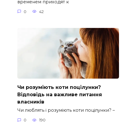
временем приходят к
0
42
Чи розуміють коти поцілунки?
Відповідь на важливе питання
власників
Чи люблять і розуміють коти поцілунки? –
0
190