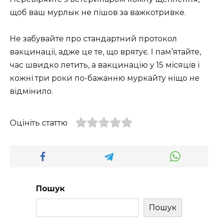
щоб ваш мурлык не пішов за важкотривке.
Не забувайте про стандартний протокол
вакцинації, адже це те, що врятує. І пам’ятайте,
час швидко летить, а вакцинацію у 15 місяців і
кожні три роки по-бажанню муркайту ніщо не
відмінило.
Оцініть статтю
Пошук
Пошук