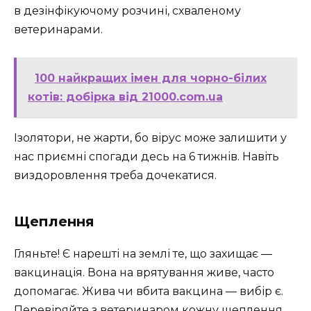
в дезінфікуючому розчині, схваленому
ветеринарами.
100 найкращих імен для чорно-білих
котів: добірка від 21000.com.ua
Ізолятори, не жарти, бо вірус може залишити у
нас приємні спогади десь на 6 тижнів. Навіть
виздоровлення треба дочекатися.
Щеплення
Гляньте! Є нарешті на землі те, що захищає —
вакцинація. Вона на врятування живе, часто
допомагає. Жива чи вбита вакцина — вибір є.
Перевіряйте з ветеринаром кожну щеплення,