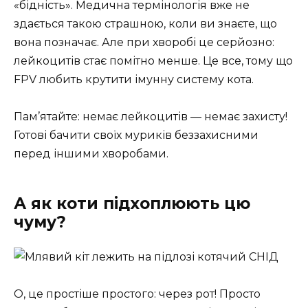
«бідність». Медична термінологія вже не
здається такою страшною, коли ви знаєте, що
вона позначає. Але при хворобі це серйозно:
лейкоцитів стає помітно менше. Це все, тому що
FPV любить крутити імунну систему кота.
Пам’ятайте: немає лейкоцитів — немає захисту!
Готові бачити своїх муриків беззахисними
перед іншими хворобами.
А як коти підхоплюють цю
чуму?
О, це простіше простого: через рот! Просто