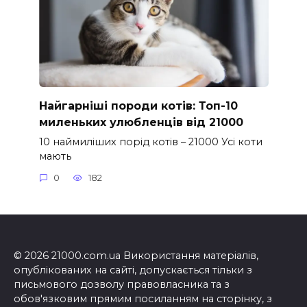
Найгарніші породи котів: Топ-10
миленьких улюбленців від 21000
10 наймиліших порід котів – 21000 Усі коти
мають
0
182
© 2026 21000.com.ua Використання матеріалів,
опублікованих на сайті, допускається тільки з
письмового дозволу правовласника та з
обов'язковим прямим посиланням на сторінку, з