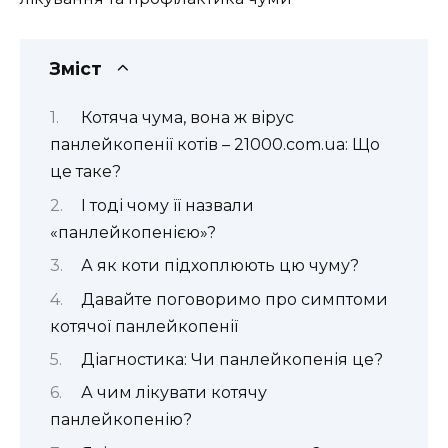
Зміст
Котяча чума, вона ж вірус
панлейкопенії котів – 21000.com.ua: Що
це таке?
І тоді чому її назвали
«панлейкопенією»?
А як коти підхоплюють цю чуму?
Давайте поговоримо про симптоми
котячої панлейкопенії
Діагностика: Чи панлейкопенія це?
А чим лікувати котячу
панлейкопенію?