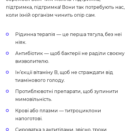
підтримка, підтримка! Вони так потребують нас,
коли їхній організм чинить опір сам.
Рідинна терапія — це перша тягула, без неї
ніяк.
Антибіотик — щоб бактерії не раділи своєму
визволителю.
Ін’єкції вітаміну B, щоб не страждати від
тиамінового голоду.
Протиблювотні препарати, щоб зупинити
мимовільність.
Крові або плазми — титроциклони
напоготові.
Сироватка з антитілами, звісно, трохи