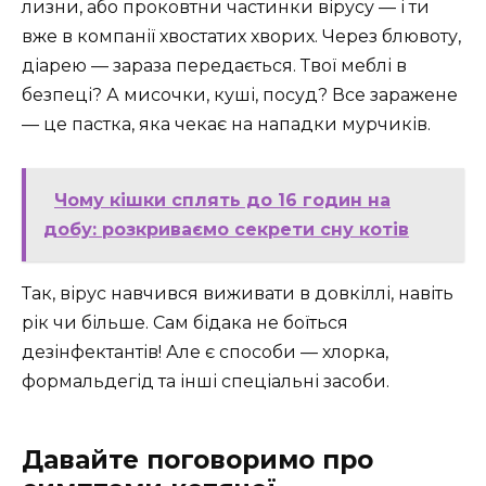
лизни, або проковтни частинки вірусу — і ти
вже в компанії хвостатих хворих. Через блювоту,
діарею — зараза передається. Твої меблі в
безпеці? А мисочки, куші, посуд? Все заражене
— це пастка, яка чекає на нападки мурчиків.
Чому кішки сплять до 16 годин на
добу: розкриваємо секрети сну котів
Так, вірус навчився виживати в довкіллі, навіть
рік чи більше. Сам бідака не боїться
дезінфектантів! Але є способи — хлорка,
формальдегід та інші спеціальні засоби.
Давайте поговоримо про