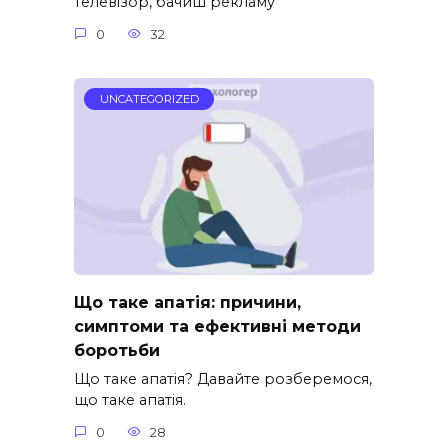
телевізор, бачиш рекламу
0
32
UNCATEGORIZED
Що таке апатія: причини,
симптоми та ефективні методи
боротьби
Що таке апатія? Давайте розберемося,
що таке апатія.
0
28