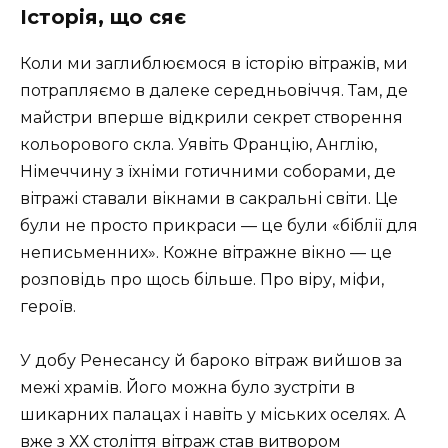
Історія, що сяє
Коли ми заглиблюємося в історію вітражів, ми
потрапляємо в далеке середньовіччя. Там, де
майстри вперше відкрили секрет створення
кольорового скла. Уявіть Францію, Англію,
Німеччину з їхніми готичними соборами, де
вітражі ставали вікнами в сакральні світи. Це
були не просто прикраси — це були «біблії для
неписьменних». Кожне вітражне вікно — це
розповідь про щось більше. Про віру, міфи,
героїв.
У добу Ренесансу й бароко вітраж вийшов за
межі храмів. Його можна було зустріти в
шикарних палацах і навіть у міських оселях. А
вже з ХХ століття вітраж став витвором