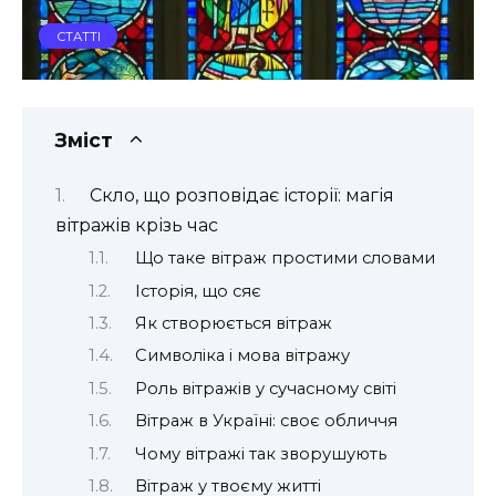
СТАТТІ
Зміст
Скло, що розповідає історії: магія
вітражів крізь час
Що таке вітраж простими словами
Історія, що сяє
Як створюється вітраж
Символіка і мова вітражу
Роль вітражів у сучасному світі
Вітраж в Україні: своє обличчя
Чому вітражі так зворушують
Вітраж у твоєму житті