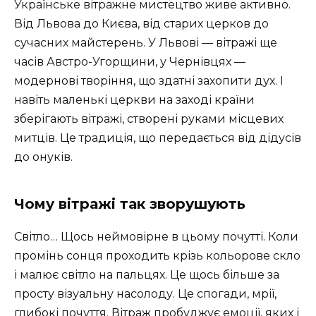
Українське вітражне мистецтво живе активно.
Від Львова до Києва, від старих церков до
сучасних майстерень. У Львові — вітражі ще
часів Австро-Угорщини, у Чернівцях —
модернові творіння, що здатні захопити дух. І
навіть маленькі церкви на заході країни
зберігають вітражі, створені руками місцевих
митців. Це традиція, що передається від дідусів
до онуків.
Чому вітражі так зворушують
Світло… Щось неймовірне в цьому почутті. Коли
промінь сонця проходить крізь кольорове скло
і малює світло на пальцях. Це щось більше за
просту візуальну насолоду. Це спогади, мрії,
глибокі почуття. Вітраж пробуджує емоції, яких і