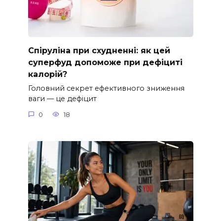
Спіруліна при схудненні: як цей
суперфуд допоможе при дефіциті
калорій?
Головний секрет ефективного зниження
ваги — це дефіцит
0
18