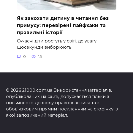
Як закохати дитину в читання без
примусу: перевірені лайфхаки та
правильні історії
Сучасні діти ростуть у світі, де увагу
щосекунди виборюють
0
15
© 2026 21000.com.ua Використання матеріалів,
опублікованих на сайті, допускається тільки з
письмового дозволу правовласника та з
обов'язковим прямим посиланням на сторінку, з
якої запозичений матеріал.