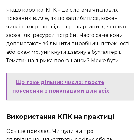
Якщо коротко, КПК – це система числових
показників. Але, якщо заглибитися, кожен
числівник розповідає про картини: де стоїмо
зараз і які ресурси потрібні. Часто саме вони
допомагають збільшити виробничі потужності
або, скажімо, уникнути дзвону в бухгалтерії.
Тематична лірика про фінанси? Може бути.
Що таке дільник числа: просте
пояснення з прикладами для всіх
Використання КПК на практиці
Ось ще приклад. Чи чули ви про
співвідношення «затрати-дохід»? Або як