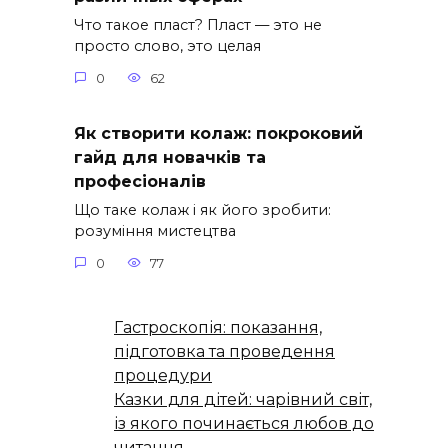
Что такое пласт? Пласт — это не
просто слово, это целая
0
62
Як створити колаж: покроковий
гайд для новачків та
професіоналів
Що таке колаж і як його зробити:
розуміння мистецтва
0
77
Гастроскопія: показання,
підготовка та проведення
процедури
Казки для дітей: чарівний світ,
із якого починається любов до
читання