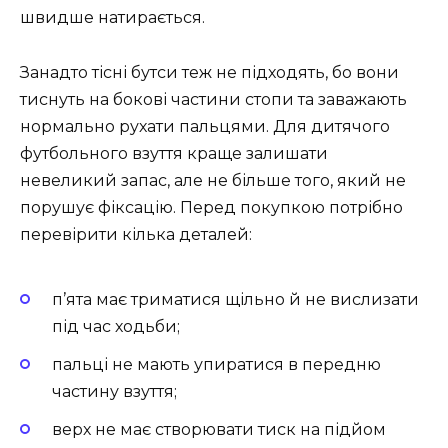
швидше натирається.
Занадто тісні бутси теж не підходять, бо вони
тиснуть на бокові частини стопи та заважають
нормально рухати пальцями. Для дитячого
футбольного взуття краще залишати
невеликий запас, але не більше того, який не
порушує фіксацію. Перед покупкою потрібно
перевірити кілька деталей:
п’ята має триматися щільно й не вислизати
під час ходьби;
пальці не мають упиратися в передню
частину взуття;
верх не має створювати тиск на підйом