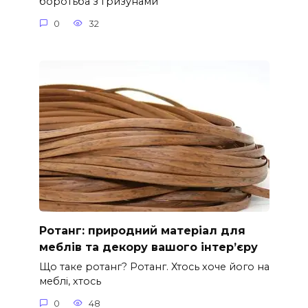
боротьба з гризунами
0
32
Ротанг: природний матеріал для
меблів та декору вашого інтер’єру
Що таке ротанг? Ротанг. Хтось хоче його на
меблі, хтось
0
48