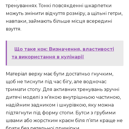
тренуваннях. Тонкі повсякденні шкарпетки
можуть змінити відчуття розміру, а щільні гетри,
навпаки, займають більше місця всередині
взуття.
Що таке кок: Визначення, властивості
та використання в кулінарії
Матеріал верху має бути достатньо гнучким,
щоб не тиснути під час бігу, але водночас
тримати стопу. Для активних тренувань зручні
дитячі моделі з м’якою внутрішньою частиною,
надійним задником і шнурівкою, яку можна
підтягнути під форму стопи. Бутси з грубими
швами або жорстким краєм біля п’яти краще не
брати без ретельної примірки.