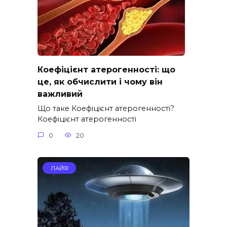
Коефіцієнт атерогенності: що
це, як обчислити і чому він
важливий
Що таке Коефіцієнт атерогенності?
Коефіцієнт атерогенності
0
20
ЛАЙФ