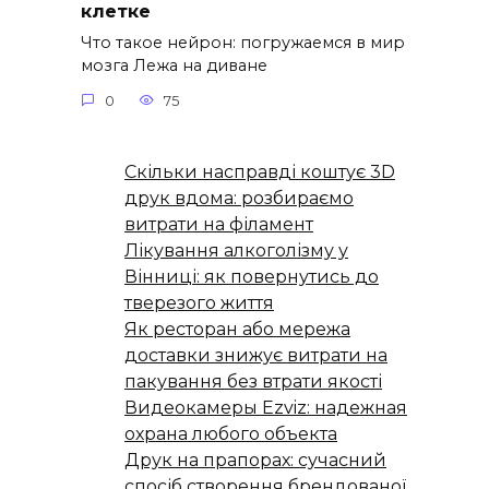
клетке
Что такое нейрон: погружаемся в мир
мозга Лежа на диване
0
75
Скільки насправді коштує 3D
друк вдома: розбираємо
витрати на філамент
Лікування алкоголізму у
Вінниці: як повернутись до
тверезого життя
Як ресторан або мережа
доставки знижує витрати на
пакування без втрати якості
Видеокамеры Ezviz: надежная
охрана любого объекта
Друк на прапорах: сучасний
спосіб створення брендованої