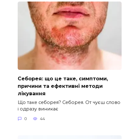
Себорея: що це таке, симптоми,
причини та ефективні методи
лікування
Що таке себорея? Себорея. От чуєш слово
і одразу виникає
0
44