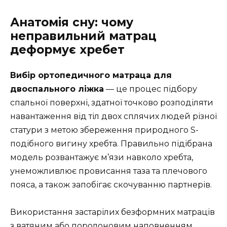
Анатомія сну: чому
неправильний матрац
деформує хребет
Вибір ортопедичного матраца для
двоспального ліжка
— це процес підбору
спальної поверхні, здатної точково розподіляти
навантаження від тіл двох сплячих людей різної
статури з метою збереження природного S-
подібного вигину хребта. Правильно підібрана
модель розвантажує м’язи навколо хребта,
унеможливлює провисання таза та плечового
пояса, а також запобігає скочуванню партнерів.
Використання застарілих безформних матраців
з ватяним або поролоновим наповненням