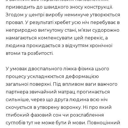
призводить до швидкого зносу конструкції.
Згодом у центрі виробу неминуче утворюється
провал. У результаті хребет усю ніч перебуває в
неприродно вигнутому стані, м’язи судорожно
намагаються компенсувати цей перекіс, а
людина прокидається з відчуттям хронічної
втоми та розбитості.
У умовах двоспального ліжка фізика цього
процесу ускладнюється деформацією
загальної поверхні. Під впливом ваги важчого
партнера звичайний матрац прогинається
сильніше, через що друга людина всю ніч
скочується в утворену воронку. Ні про який
глибокий фазовий сон чи розслаблення
суглобів тут не може бути й мови. Повноцінний