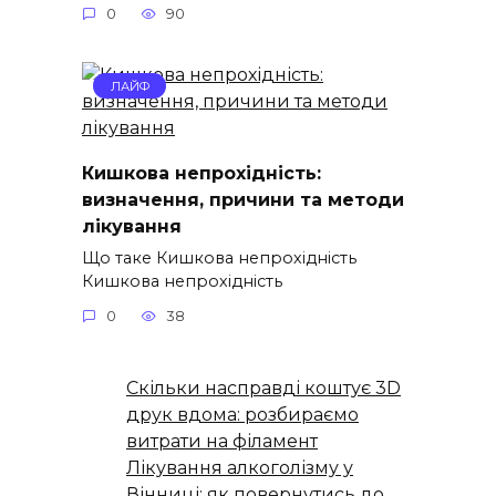
0
90
ЛАЙФ
Кишкова непрохідність:
визначення, причини та методи
лікування
Що таке Кишкова непрохідність
Кишкова непрохідність
0
38
Скільки насправді коштує 3D
друк вдома: розбираємо
витрати на філамент
Лікування алкоголізму у
Вінниці: як повернутись до