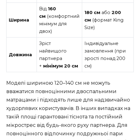
Від
160
180 см
або
200
см
(комфортний
Ширина
см
(формат King
мінімум для
Size)
двох)
Зріст
Індивідуальне
найвищого
замовлення (при
Довжина
партнера
зрості понад 200
+
мінімум 20 см
см)
Моделі шириною 120–140 см не можуть
вважатися повноцінними двоспальними
матрацами і підходять лише для надзвичайно
худорлявих користувачів. В інших випадках на
такій площі гарантовані тіснота та постійний
мікрострес від будь-якого руху партнера. Для
повноцінного відпочинку подружньої пари