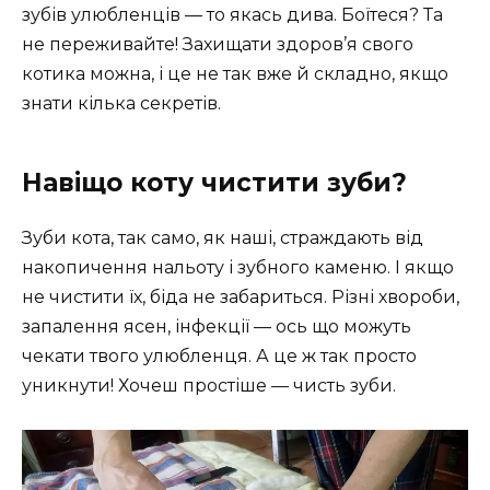
зубів улюбленців — то якась дива. Боїтеся? Та
не переживайте! Захищати здоров’я свого
котика можна, і це не так вже й складно, якщо
знати кілька секретів.
Навіщо коту чистити зуби?
Зуби кота, так само, як наші, страждають від
накопичення нальоту і зубного каменю. І якщо
не чистити їх, біда не забариться. Різні хвороби,
запалення ясен, інфекції — ось що можуть
чекати твого улюбленця. А це ж так просто
уникнути! Хочеш простіше — чисть зуби.