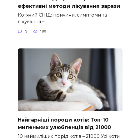
ефективні методи лікування зарази
Котячий СНІД: причини, симптоми та
лікування –
0
169
Найгарніші породи котів: Топ-10
миленьких улюбленців від 21000
10 наймиліших порід котів – 21000 Усі коти