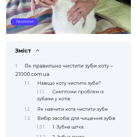
ТВАРИНИ
Зміст
Як правильно чистити зуби коту –
21000.com.ua
Навіщо коту чистити зуби?
Симптоми проблем із
зубами у котів:
Як навчити кота чистити зуби
Вибір засобів для чищення зубів
1. Зубна щітка
2. Зубна паста