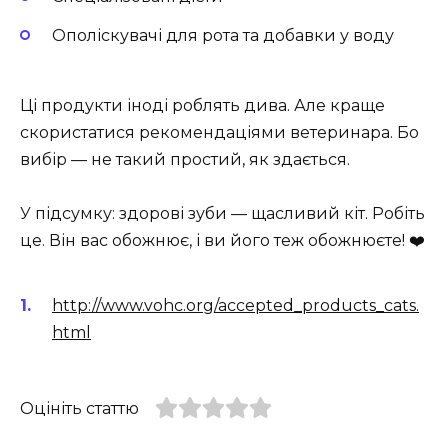
Ополіскувачі для рота та добавки у воду
Ці продукти іноді роблять дива. Але краще
скористатися рекомендаціями ветеринара. Бо
вибір — не такий простий, як здається.
У підсумку: здорові зуби — щасливий кіт. Робіть
це. Він вас обожнює, і ви його теж обожнюєте! ❤️
http://www.vohc.org/accepted_products_cats.
html
Оцініть статтю