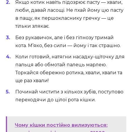
Якщо котик навіть підозрює пасту — хвали,
люби, давай ласощі. Не пхай йому цю пасту
в пащу, як першокласнику гречку — це
тільки злякає.
Без рукавичок, але і без гіпнозу тримай
кота. М’яко, без сили — йому і так страшно.
Коли готовий, натягни насадку-щіточку для
пальця або обмотай палець марлею.
Торкайся обережно ротика, хвали, хвали та
ще раз хвали!
Починай чистити з кількох зубів, поступово
переходячи до цілої рота кішки.
Чому кішки постійно вилизуються: