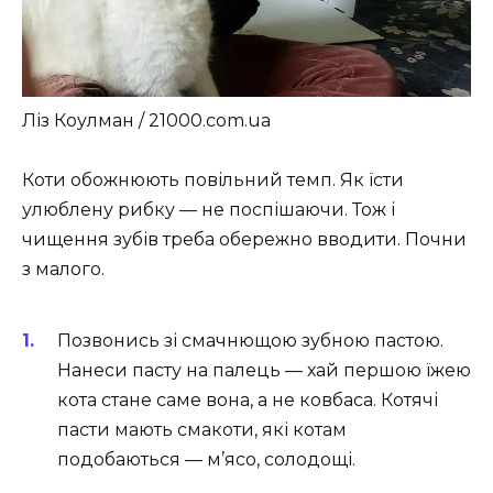
Ліз Коулман / 21000.com.ua
Коти обожнюють повільний темп. Як їсти
улюблену рибку — не поспішаючи. Тож і
чищення зубів треба обережно вводити. Почни
з малого.
Позвонись зі смачнющою зубною пастою.
Нанеси пасту на палець — хай першою їжею
кота стане саме вона, а не ковбаса. Котячі
пасти мають смакоти, які котам
подобаються — м’ясо, солодощі.