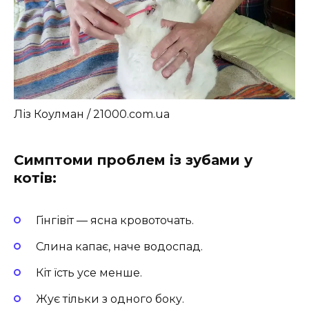
Ліз Коулман / 21000.com.ua
Симптоми проблем із зубами у
котів:
Гінгівіт — ясна кровоточать.
Слина капає, наче водоспад.
Кіт їсть усе менше.
Жує тільки з одного боку.