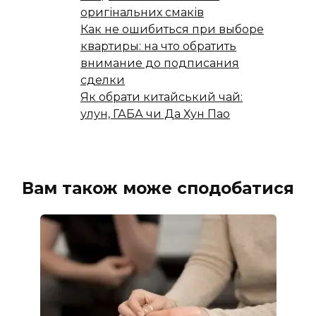
оригінальних смаків
Как не ошибиться при выборе
квартиры: на что обратить
внимание до подписания
сделки
Як обрати китайський чай:
улун, ГАБА чи Да Хун Пао
Вам також може сподобатися