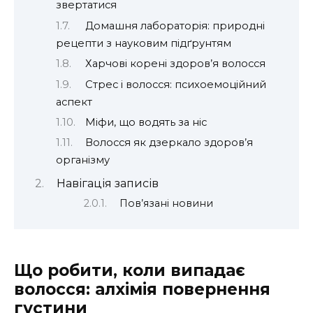
звертатися
Домашня лабораторія: природні
рецепти з науковим підґрунтям
Харчові корені здоров’я волосся
Стрес і волосся: психоемоційний
аспект
Міфи, що водять за ніс
Волосся як дзеркало здоров’я
організму
Навігація записів
Пов’язані новини
Що робити, коли випадає
волосся: алхімія повернення
густини