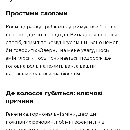
Простими словами
Коли щоранку гребінець утримує все більше
волосин, це сигнал до дії. Випадіння волосся —
спосіб, яким тіло комунікує зміни. Воно немов
би говорить: «Зверни на мене увагу, щось
змінилося». І ось починається подорож, де
головна роль належить вам, а вашим
наставником є власна біологія.
Де волосся губиться: ключові
причини
Генетика, гормональні зміни, дефіцит
поживних речовин, побічні ефекти ліків,
стресові ситуації, навіть певні зачіски — все це