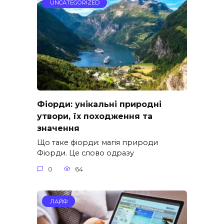
UNCATEGORIZED
Фіорди: унікальні природні
утвори, їх походження та
значення
Що таке фіорди: магія природи
Фіорди. Це слово одразу
0
64
ЛАЙФ