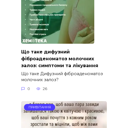
Що таке дифузний
фіброаденоматоз молочних
залоз: симптоми та лікування
Що таке Дифузний фіброаденоматоз
молочних залоз?
0
26
ПРИВІТАННЯ