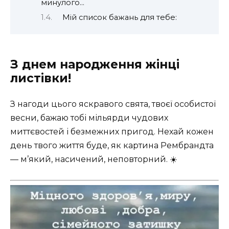
минулого…
Мій список бажань для тебе:
З днем народження жінці
листівки!
З нагоди цього яскравого свята, твоєї особистої
весни, бажаю тобі мільярди чудових
миттєвостей і безмежних пригод. Нехай кожен
день твого життя буде, як картина Рембрандта
— м’який, насичений, неповторний. ☀️