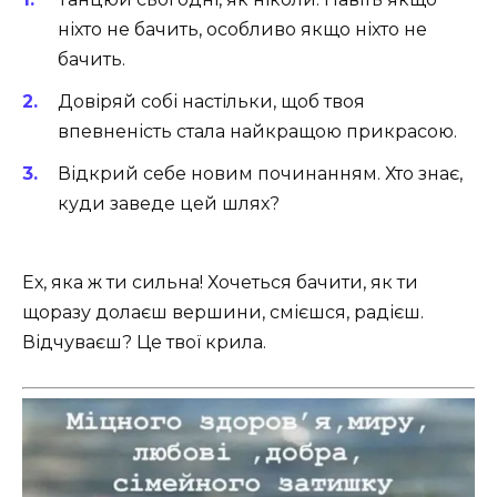
ніхто не бачить, особливо якщо ніхто не
бачить.
Довіряй собі настільки, щоб твоя
впевненість стала найкращою прикрасою.
Відкрий себе новим починанням. Хто знає,
куди заведе цей шлях?
Ех, яка ж ти сильна! Хочеться бачити, як ти
щоразу долаєш вершини, смієшся, радієш.
Відчуваєш? Це твої крила.