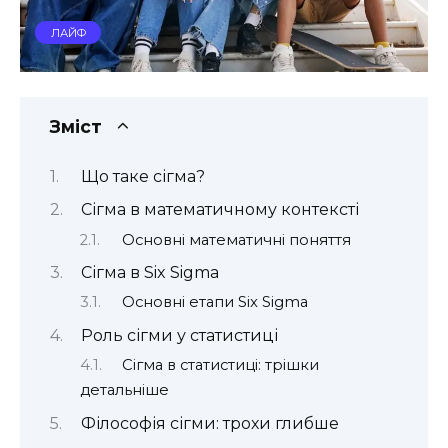
ЛАЙФ
Зміст
Що таке сігма?
Сігма в математичному контексті
Основні математичні поняття
Сігма в Six Sigma
Основні етапи Six Sigma
Роль сігми у статистиці
Сігма в статистиці: трішки
детальніше
Філософія сігми: трохи глибше