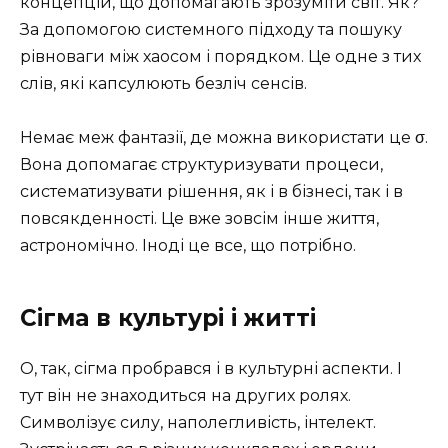
концепцій, що допомагають зрозуміти світ. Як?
За допомогою системного підходу та пошуку
рівноваги між хаосом і порядком. Це одне з тих
слів, які капсулюють безліч сенсів.
Немає меж фантазії, де можна використати це σ.
Вона допомагає структуризувати процеси,
систематизувати рішення, як і в бізнесі, так і в
повсякденності. Це вже зовсім інше життя,
астрономічно. Іноді це все, що потрібно.
Сігма в культурі і житті
О, так, сігма пробрався і в культурні аспекти. І
тут він не знаходиться на других ролях.
Символізує силу, наполегливість, інтелект.