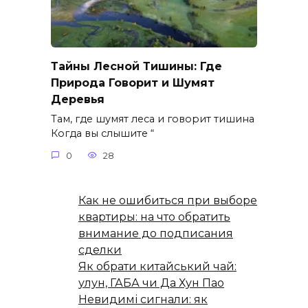
Тайны Лесной Тишины: Где
Природа Говорит и Шумят
Деревья
Там, где шумят леса и говорит тишина
Когда вы слышите “
0
28
Как не ошибиться при выборе
квартиры: на что обратить
внимание до подписания
сделки
Як обрати китайський чай:
улун, ГАБА чи Да Хун Пао
Невидимі сигнали: як