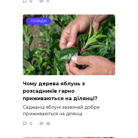
0
17
ПОРАДИ
Чому дерева яблунь з
розсадників гарно
приживаються на ділянці?
Саджанці яблуні зазвичай добре
приживаються на ділянці
0
16