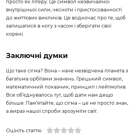
просто як літеру. Це символ незвичайної
внутрішньої сили, чесноти і пристосованності
до життєвих викликів. Це водночас про те, щоб
залишатися в ногу з часом і зберігати свої
корені.
Заключні думки
Що таке сігма? Вона – наче незвідчена планета з
багатьма орбітами значень. Грецький символ,
математичний показник, принцип і лейтмотив.
Все об’єднувалось тут, щоб дати нам дещо
більше. Пам’ятайте, що сігма – це не просто знак,
а вираз нашої спроби зрозуміти світ.
Оцініть статтю