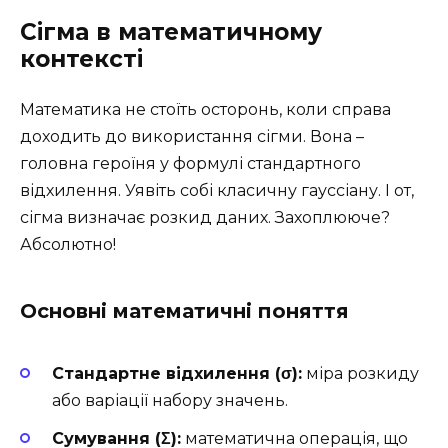
Сігма в математичному
контексті
Математика не стоїть осторонь, коли справа
доходить до використання сігми. Вона –
головна героїня у формулі стандартного
відхилення. Уявіть собі класичну гауссіану. І от,
сігма визначає розкид даних. Захоплююче?
Абсолютно!
Основні математичні поняття
Стандартне відхилення (σ):
міра розкиду
або варіації набору значень.
Сумування (Σ):
математична операція, що