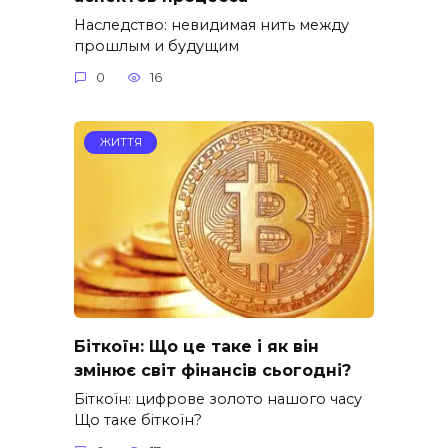
Наследство: невидимая нить между
прошлым и будущим
0
16
ЖИТТЯ
Біткоїн: Що це таке і як він
змінює світ фінансів сьогодні?
Біткоїн: цифрове золото нашого часу
Що таке біткоїн?