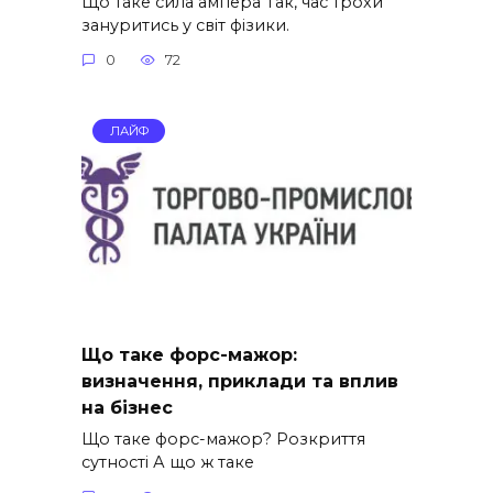
Що таке сила ампера Так, час трохи
зануритись у світ фізики.
0
72
ЛАЙФ
Що таке форс-мажор:
визначення, приклади та вплив
на бізнес
Що таке форс-мажор? Розкриття
сутності А що ж таке