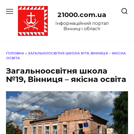
Перейти
до
21000.com.ua
вмісту
Інформаційний портал
Вінниці і області
ГОЛОВНА
»
ЗАГАЛЬНООСВІТНЯ ШКОЛА №19, ВІННИЦЯ – ЯКІСНА
ОСВІТА
Загальноосвітня школа
№19, Вінниця – якісна освіта