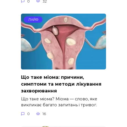
0
32
ЛАЙФ
Що таке міома: причини,
симптоми та методи лікування
захворювання
Що таке міома? Міома — слово, яке
викликає багато запитань і тривог.
0
16